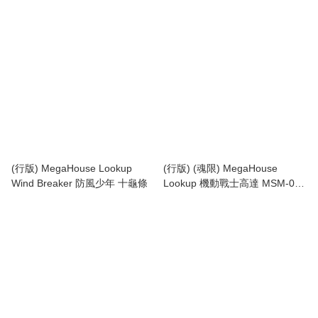
Adventure Tailmon (再版)
治 (連特典座墊)
(行版) MegaHouse Lookup
(行版) (魂限) MegaHouse
Wind Breaker 防風少年 十龜條
Lookup 機動戰士高達 MSM-04
龜霸 限定版 (連特典迷你赤鼻
Figure) Mobile Suit Gundam
MSM-04 Acguy