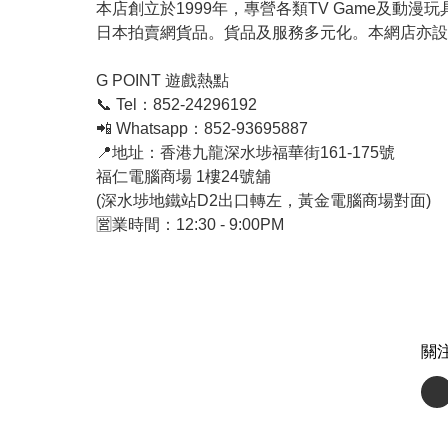
本店創立於1999年，專營各類TV Game及動漫
日本拍賣網貨品。貨品及服務多元化。本網店亦設
G POINT 遊戲熱點

📞 Tel：852-24296192

📲 Whatsapp：852-93695887

📍地址：香港九龍深水埗福華街161-175號 

福仁電腦商場 1樓24號舖 

(深水埗地鐵站D2出口轉左，黃金電腦商場對面)

🈺業時間：12:30 - 9:00PM
關