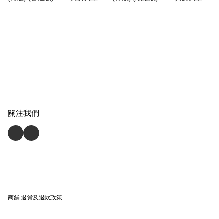
P5 Stranger Than Heaven (中
P5 Stranger Than Heaven
英日文字幕)
Collector's Edition (中英日文字
幕)
關注我們
商舖
退貨及退款政策