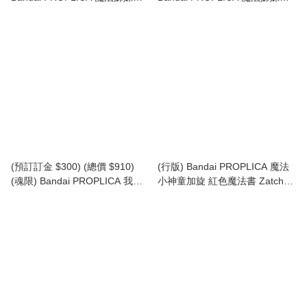
露莉莉 棉花糖露露 魔杖&粉盒夢
露莉莉 金平糖莉莉 魔杖&粉盒希
想套裝 (行版)
望套裝 (行版)
(預訂訂金 $300) (總價 $910)
(行版) Bandai PROPLICA 魔法
(魂限) Bandai PROPLICA 我係
小神童加旋 紅色魔法書 Zatch
小忌廉 1/1 變身魔法棒 Magic
Bell Red Spell Book
Stick (Magical Angel Creamy
Mami) (行版)