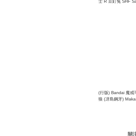
士 R 豆釘兔 SHF Sail
(2015)
(行版) Bandai 
狼 (冴島鋼牙) Makai
Knight Garo (Saeji
關