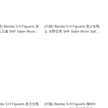
 Bandai S.H.Figuarts 美
(行版) Bandai S.H.Figuarts 美少女戰
遙 SHF Sailor Moon
士 水野亞美 SHF Sailor Moon Sailor
tune (2014)
Mercury (2013)
dai S.H.Figuarts 美少女戰
(行版) Bandai S.H.Figuarts 魂MIX