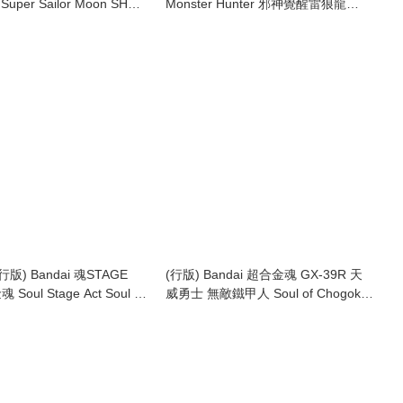
Super Sailor Moon SHF
Monster Hunter 邪神覺醒雷狼龍
SHF False God Awakening Zinogre
(2017)
版) Bandai 魂STAGE
(行版) Bandai 超合金魂 GX-39R 天
 Soul Stage Act Soul of
威勇士 無敵鐵甲人 Soul of Chogokin
(2014)
Baikanfu (Renewal Ver.) (2017)