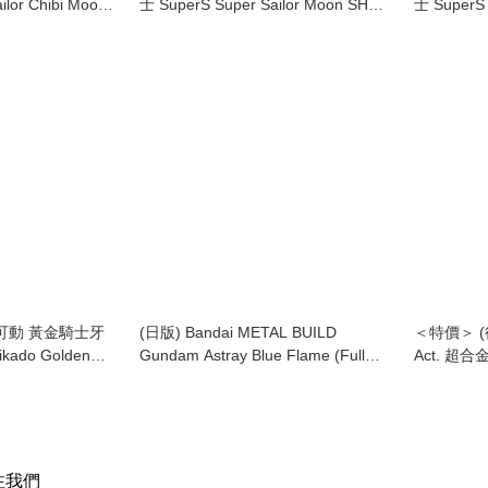
or Chibi Moon
士 SuperS Super Sailor Moon SHF
士 SuperS 
(2015)
(2015)
魔戒可動 黃金騎士牙
(日版) Bandai METAL BUILD
＜特價＞ (行
kado Golden
Gundam Astray Blue Flame (Full
Act. 超合金魂
ma Koga) (2015)
Weapon) 藍迷惘 異端高達 全武裝
Chogokin 
(2016)
注我們