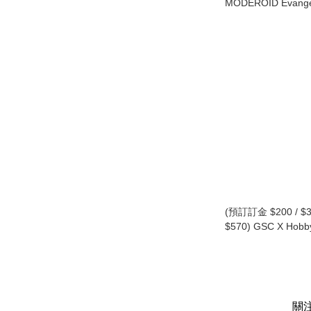
MODEROID Evang
福音戰士新劇場版 
模型 (行版)
(預訂訂金 $200 / $3
$570) GSC X Hobb
PLAMATEA 甜心戰士
Honey 黑暗甜心 模
日版特典版)
關