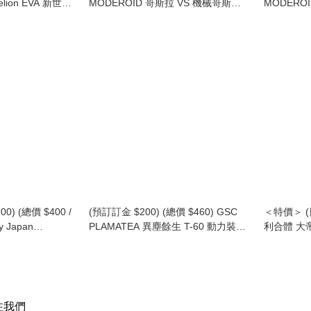
elion EVA 新世紀
MODEROID 哥斯拉 VS 機械哥斯拉
MODERO
福音戰士第13號機
超級機械哥斯拉 模型 (行版) Godzilla
伊甸王 伊迪安
vs. Mechagodzilla II
Combining
00) (總價 $400 /
(預訂訂金 $200) (總價 $460) GSC
＜特價＞ (日
y Japan
PLAMATEA 異塵餘生 T-60 動力裝甲
利合體 大
Nova Black
模型 (行版) Fallout T-60 Power
Kanzen Sho
型 (行版普通版 /
Armor
注我們