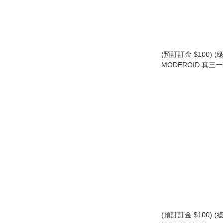
(預訂訂金 $100) (總
MODEROID 真三
萬能俠 真蓋特飛龍 模
Shin Getter Dragon
(預訂訂金 $100) (總