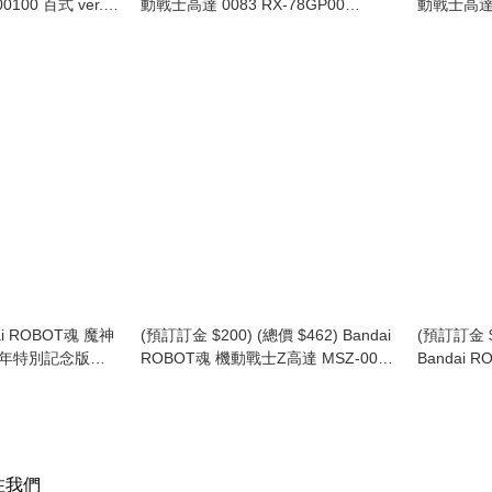
100 百式 ver.
動戰士高達 0083 RX-78GP00
動戰士高達
rits Mobile Suit
Gundam GP00 Blossom 高達試作0
03 Robot 
00 Hyaku Shiki
號機 繁花 Ver. A.N.I.M.E.
Optional P
ai ROBOT魂 魔神
(預訂訂金 $200) (總價 $462) Bandai
(預訂訂金 $
周年特別記念版
ROBOT魂 機動戰士Z高達 MSZ-006
Bandai
 Gattaidar 30th
Z Gundam ver. A.N.I.M.E. (行版)
斯 Zwarth 
 Edition
注我們