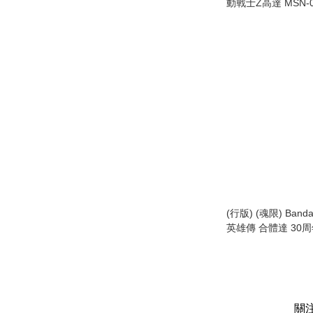
動戰士Z高達 MSN-00
A.I.N.M.E. Robot Spi
Z Gundam MSN-001
ver. A.N.I.M.E.
(行版) (魂限) Band
英雄傳 合體達 30
Mashin Hero Wataru
Anniversary Special
關