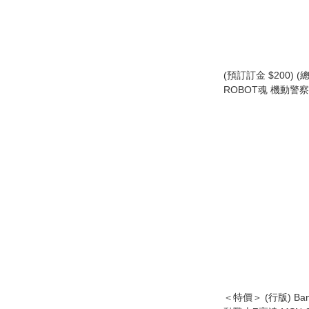
(預訂訂金 $200) (總價
ROBOT魂 機動警察 E
英格倫 Plus 2號機
(行版) Ingraham Plu
2nd
＜特價＞ (行版) Ban