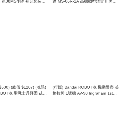
 第08MS小隊 補充套裝
達 MS-06R-1A 高機動型渣古 II 黒色
Spirits The 08th MS Team
三連星 ver. A.I.N.M.E. Robot Spirits
arts Set 03 Ver. A.N.I.M.E.
MS-06R-1A Zaku II High Mobility
Type Ver. A.N.I.M.E. -Black Tri-
Stars- (再版)
500) (總價 $1207) (魂限)
(行版) Bandai ROBOT魂 機動警察 英
 ROBOT魂 聖戰士丹拜因 茲華
格拉姆 1號機 AV-98 Ingraham 1st
(H.D.) (行版)
(再版)