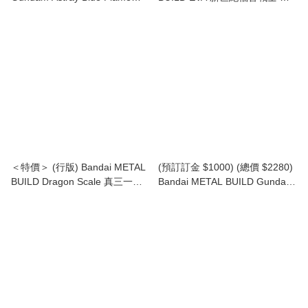
(Full Weapon) 藍迷惘 異端高達
號機 30週年版 連蓋烏斯之槍
全武裝 (2016)
Evangelion Unit-01 30th with
the spear of Gaius
＜特價＞ (行版) Bandai METAL
(預訂訂金 $1000) (總價 $2280)
BUILD Dragon Scale 真三一萬
Bandai METAL BUILD Gundam
能俠 1號機 Shin Getter 1
SEED DESTINY 突擊自由高達
Strike Freedom Gundam
(Revival Ver.) (行版)