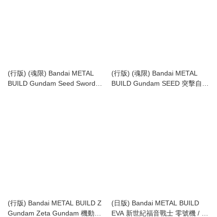
(行版) (魂限) Bandai METAL
(行版) (魂限) Bandai METAL
BUILD Gundam Seed Sword
BUILD Gundam SEED 突擊自由
Striker & Launcher Striker
高達 Strike Freedom Gundam
Reissue (1套2款) (不包括本體)
[Metal Build Festival 2024] & 命
運高達 Destiny Gundam (Full
Package) [Metal Build Festival
2024]
(行版) Bandai METAL BUILD Z
(日版) Bandai METAL BUILD
Gundam Zeta Gundam 機動戰
EVA 新世紀福音戰士 零號機 / 零