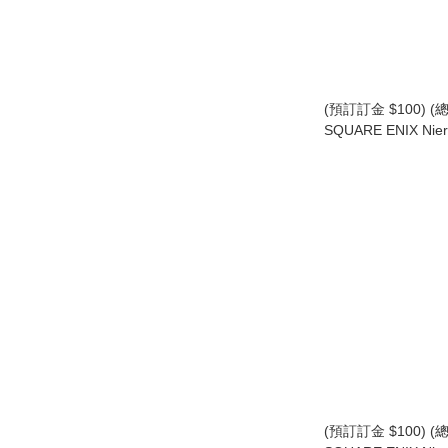
(預訂訂金 $100) (總
SQUARE ENIX Nier
Form-Ism A2 (YoRH
Short Hair Ver.
(寄葉A型二號) (SE37
(預訂訂金 $100) (總