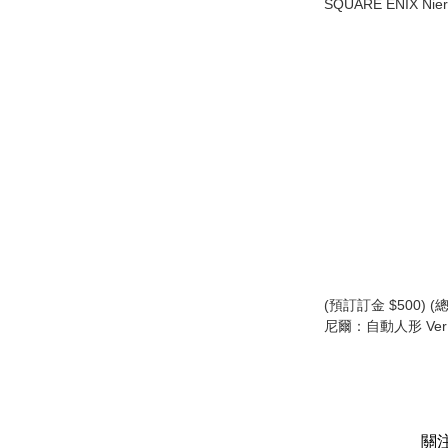
SQUARE ENIX Nier
Form-Ism 2B (YoRH
尼爾 自動人形 2B 
版) (SE37367) (行
(預訂訂金 $500) (總
尼爾：自動人形 Ver1
號B型) NieR:Automa
(YoRHa No.2 Type
關