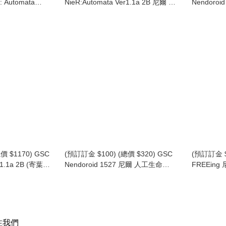
: Automata
NieR:Automata Ver1.1a 2B 尼爾 自
Nendoroi
a No.2 Type B)
動人形 2B 寄葉二號B型
Warrior 
寄葉二號B型 (再
版)
版)
價 $1170) GSC
(預訂訂金 $100) (總價 $320) GSC
(預訂訂金 $
.1a 2B (寄葉二
Nendoroid 1527 尼爾 人工生命
FREEing
ta Ver1.1a 2B
ver.1.22474487139... 尼爾 黏土人
(寄葉A型二
 B) (行版)
NieR Replicant ver.
NieR:Auto
1.22474487139... Nier (再版) (行版)
Type A No
注我們