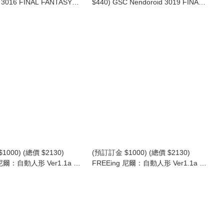
d 3016 FINAL FANTASY
$440) GSC Nendoroid 3019 FINAL
of Light 黏土人 光之戰士 (行
FANTASY Chocobo 黏土人 陸行鳥
(行版普通版 / 日版特典版)
1000) (總價 $2130)
(預訂訂金 $1000) (總價 $2130)
 尼爾：自動人形 Ver1.1a A2
FREEing 尼爾：自動人形 Ver1.1a 2B
號) 兔女郎Ver.
(寄葉二號B型) 兔女郎Ver.
mata Ver1.1a A2 (YoRHa
NieR:Automata Ver1.1a 2B (YoRHa
. 2): Bunny Ver. (行版)
No.2 Type B): Bunny Ver. (行版)