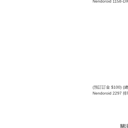
Nendoroid 1158-DX
Order Avenger
斯 靈基再臨Ver. 黏
Avenger/King of t
Dantès: Ascension
(預訂訂金 $100) (總
Nendoroid 2297
郎 黏土人 Rintaro S
關