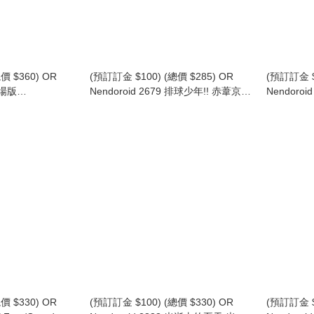
價 $360) OR
(預訂訂金 $100) (總價 $285) OR
(預訂訂金 $
劇場版
Nendoroid 2679 排球少年!! 赤葦京治
Nendoroi
ep cover- 笹塚尊
制服Ver. 黏土人 Haikyu!! Keiji
REBORN!
zuka (行版)
Akaashi: School Uniform Ver. (行版)
人 Kyoya H
價 $330) OR
(預訂訂金 $100) (總價 $330) OR
(預訂訂金 $