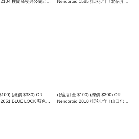
id 2104 櫻蘭高校男公關部
Nendoroid 1585 排球少年!! 北信介
 Tamaki Suoh (再版)
黏土人 Shinsuke Kita (再版) (行版)
100) (總價 $330) OR
(預訂訂金 $100) (總價 $300) OR
d 2851 BLUE LOCK 藍色監
Nendoroid 2818 排球少年!! 山口忠
土人 Itoshi Sae (行版)
新生烏野Ver. 黏土人 Tadashi
Yamaguchi (行版)