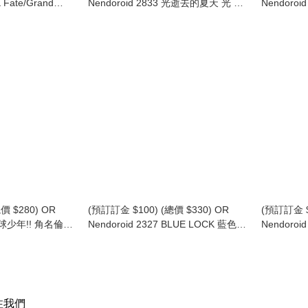
 Fate/Grand
Nendoroid 2833 光逝去的夏天 光 黏
Nendoro
/ 巖窟王 愛德蒙·唐泰
土人 Hikaru (行版)
須王環 黏土人
土人 FGO
(行版)
he Cavern Edmond
 Ver. (再版) (行版)
價 $280) OR
(預訂訂金 $100) (總價 $330) OR
(預訂訂金 $
 排球少年!! 角名倫太
Nendoroid 2327 BLUE LOCK 藍色監
Nendoroi
una (再版) (行版)
獄 糸師凜 黏土人 Itoshi Rin (再版)
獄 糸師冴 黏
(行版)
注我們