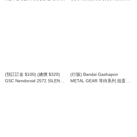
EATER Naked Snake 黏土人 裸
PRODUCTIONS 小島秀夫 黏土
蛇
人 Hideo Kojima (行版)
(預訂訂金 $100) (總價 $320)
(行版) Bandai Gashapon
GSC Nendoroid 2572 SILENT
METAL GEAR 等待系列 扭蛋 (1
HILL 2 Red Pyramid Thing 黏土
套4款)
人 沉默之丘 2 三角頭 (再版) (行
版)