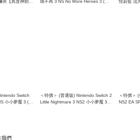
 / 彌央【異度神劍
雄不再 3 NS No More Heroes 3 (中
恆蔚藍 流光 N
at Noir / Mio
英日文字幕)
Luminou
icles 3】
tendo Switch
＜特價＞ (普通版) Nintendo Switch 2
＜特價＞ (行版
 3 NS 小小夢魘 3 (中
Little Nightmare 3 NS2 小小夢魘 3
NS2 EA 
(中英日文字幕) (行版)
幕)
注我們