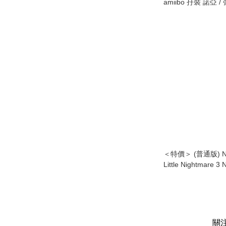
amiibo 孖裝 諾亞
3】 Double Set Musc
【Xenoblade Chron
＜特價＞ (普通版) Nin
Little Nightmare
英日文字幕) (行版)
關