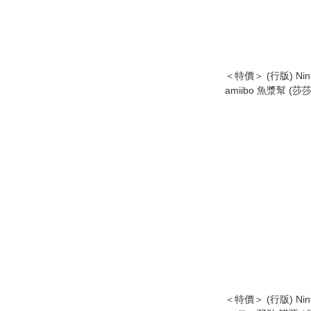
＜特價＞ (行版) Ninte
amiibo 魚漿幫 (莎莎
【斯普拉遁 3】 Deep 
Shiver, Big Man) 
＜特價＞ (行版) Ninte