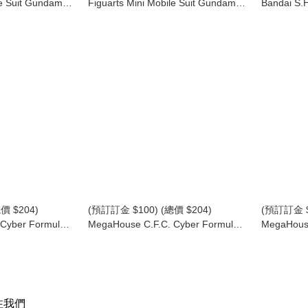
le Suit Gundam
Figuarts Mini Mobile Suit Gundam
Bandai S
 FREEDOM 基拉
機動戰士高達 SEED FREEDOM 亞斯
悟空之父- SH
 (再版) (行版)
蘭·察拉 Athrun Zala (再版) (行版)
Bardock -
版)
價 $204)
(預訂訂金 $100) (總價 $204)
(預訂訂金 $
yber​​ Formula
MegaHouse C.F.C. Cyber​​ Formula
MegaHouse
ge Edition- 新世紀
Collection -Heritage Edition- 新世紀
Collection
豹 Z-6 Proto
GPX 高智能方程式 隱形豹 Z-7 Aoi
GPX 高智
Stealth Jaguar Z-7 (行版)
型豹 Z-6 /
特典立牌及金
注我們