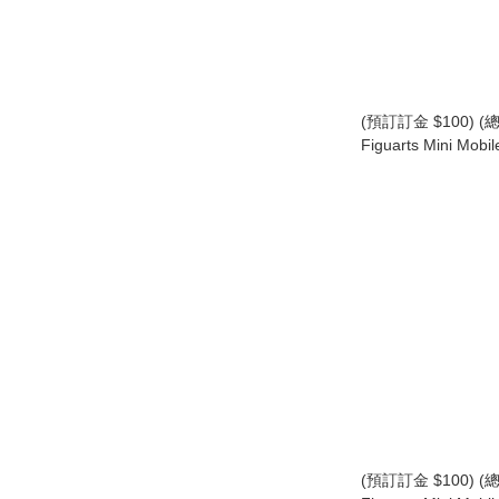
(預訂訂金 $100) (總價
Figuarts Mini Mobi
機動戰士高達 SEED 
蓮·尤拉·阿斯巴 (行版) C
Athha
(預訂訂金 $100) (總價