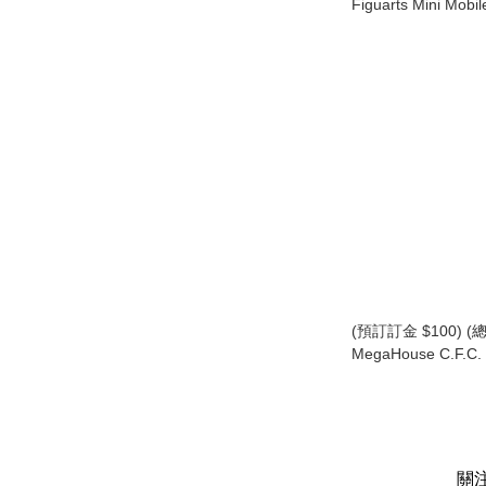
Figuarts Mini Mobi
機動戰士高達 SEED
·大和 Kira Yamato
(預訂訂金 $100) (總
MegaHouse C.F.C. C
Collection -Herita
GPX 高智能方程式 原型
Jaguar Z-6 (行版)
關