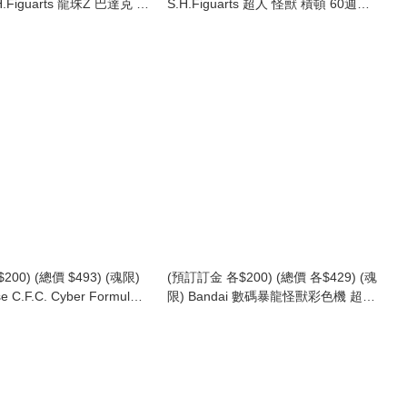
.H.Figuarts 龍珠Z 巴達克 -
S.H.Figuarts 超人 怪獸 積頓 60週年
F Dragon Ball Z
紀念版 (行版) SHF Ultraman Zetton
The Father of Goku- (行
60th Anniversary Edition
200) (總價 $493) (魂限)
(預訂訂金 各$200) (總價 各$429) (魂
 C.F.C. Cyber​​ Formula
限) Bandai 數碼暴龍怪獸彩色機 超人
 -Heritage Edition- 新世紀
60週年 (超人變身彩色版 / 塗鴉超人
能方程式 ~繼承豹之魂 (原
英雄彩色版) (行版) Digimon Monster
 隱形豹 Z-7) 2車 套裝 (連
COLOR Ultraman Series 60th
屬牌2款) (行版)
Edition (Ultraman Henshin Color /
Graffiti Ultraheroes Color)