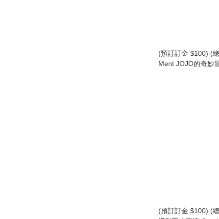
(預訂訂金 $100) (總
Ment JOJO的奇妙冒
DESK -宿命- 食玩 
款) (行版)
(預訂訂金 $100) (總價