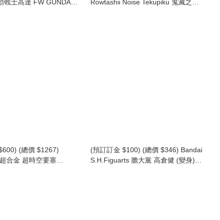
 機動戰士高達 FW GUNDAM
Rowtashii Noise Tekupiku 鬼滅之刃
 CORE MRX-009 Psyco
竈門禰豆子 (行版) Nezuko Kamado
 重高達 食玩 (行版)
600) (總價 $1267)
(預訂訂金 $100) (總價 $346) Bandai
 DX超合金 超時空要塞
S.H.Figuarts 膽大黨 高倉健 (變身)
 F VF-25 彌賽亞韋基利
Ver.2 (行版) SHF Dandadan Okarun
lkyrie Top Gun: Maverick