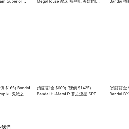
 Superior
MegaHouse 龍珠 飛翔吧!英雄們!
Bandai
(原盒10個) (行版)
Tobimas Dragon Ball Vol.2 (原盒6盒)
CONVERGE
(1套6款) (行版)
Gundam
 $166) Bandai
(預訂訂金 $600) (總價 $1425)
(預訂訂金 $
Tekupiku 鬼滅之刃
Bandai Hi-Metal R 蒼之流星 SPT 力
Bandai
jiro Kamado
士拿 雷茲納 Layzner (行版)
Macross
Messiah Va
Ver. (行版)
注我們