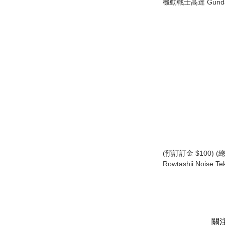
機動戰士高達 Gundam
Define 第2彈 食玩 
(預訂訂金 $100) (總價
Rowtashii Noise 
竈門炭治郎 (行版) Tan
關