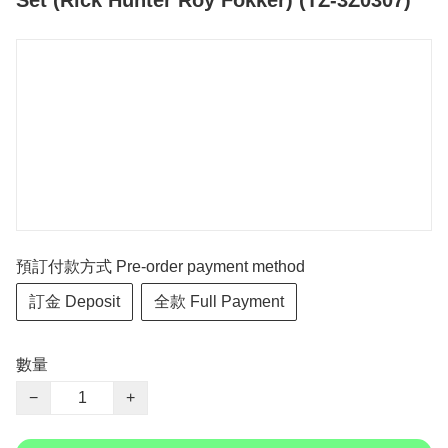
Set (Rick Hunter Roy Fokker) (TZ-3Z0307)
預訂付款方式 Pre-order payment method
訂金 Deposit
全款 Full Payment
數量
−
+