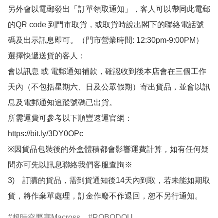
另外會以電郵發出「訂單領取通知」，客人可以帶同此電郵
的QR code 到門市取貨，或取貨時說出閣下的聯絡電話號
碼及出示訊息即可。（門市營業時間: 12:30pm-9:00PM）

選擇快遞送貨的客人：

會以訊息 或 電郵通知補款，確認收到後本店會在三個工作
天內（不包括星期六、日及公眾假期）寄出貨品，並會以訊
息及電郵通知追蹤號碼已出貨。

所需運費可參考以下順豐速運官網：

https://bit.ly/3DY0OPc

※因貨品包裝後的外盒體積都會影響運費計算，如有任何疑
問亦可先以訊息聯絡我們客服查詢※

3)　訂購的貨品，需到貨通知後14天內到取，若未能如期取
貨，將作棄單處理，訂金作廢不作退回，恕不另行通知。
超時空要塞Macross
ROBODOU