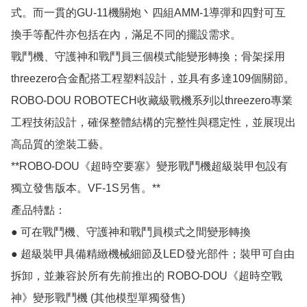
式。而一貫的GU-11機關炮丶四組AMM-1導彈和四對可互
換手等配件亦包括在內，滿足不同的擺設需求。​

戰鬥機、守護神和戰鬥員三個模式能變形轉換；骨架採用
threezero合金配搭工程塑料設計，並具有多達109個關節。

ROBO-DOU ROBOTECH收藏級戰機系列以threezero專業
工程技術設計，確保整體結構的完整性與穩定性，並展現出
高品質的塗裝工藝。

**ROBO-DOU《超時空要塞》變形戰鬥機超級裝甲包設有
獨立發售版本。VF-1S另售。**

產品特點：　

● 可在戰鬥機、守護神和戰鬥員模式之間變形轉換

● 超級裝甲具備精緻機械細節及LED發光部件；裝甲可自由
拆卸，並兼容於所有先前推出的 ROBO-DOU《超時空戰
神》變形戰鬥機 (其他模型單獨發售) 
