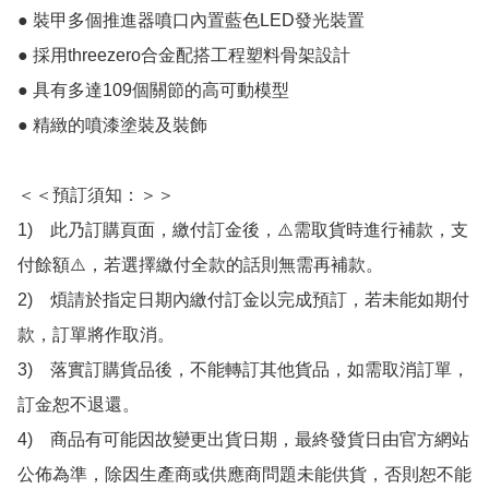
● 裝甲多個推進器噴口內置藍色LED發光裝置

● 採用threezero合金配搭工程塑料骨架設計

● 具有多達109個關節的高可動模型

● 精緻的噴漆塗裝及裝飾

＜＜預訂須知：＞＞

1)　此乃訂購頁面，繳付訂金後，⚠️需取貨時進行補款，支
付餘額⚠️，若選擇繳付全款的話則無需再補款。

2)　煩請於指定日期內繳付訂金以完成預訂，若未能如期付
款，訂單將作取消。

3)　落實訂購貨品後，不能轉訂其他貨品，如需取消訂單，
訂金恕不退還。

4)　商品有可能因故變更出貨日期，最終發貨日由官方網站
公佈為準，除因生產商或供應商問題未能供貨，否則恕不能