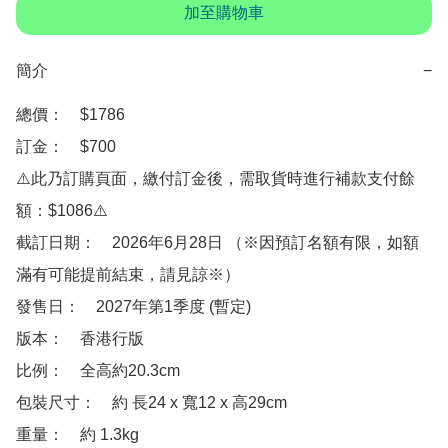
加至購物車
簡介
−
總價：　$1786

訂金：　$700　

⚠️此乃訂購頁面，繳付訂金後，需取貨時進行補款支付餘
額：$1086⚠️

截訂日期：　2026年6月28日 （※因預訂名額有限，如額
滿有可能提前結束，請見諒※）

發售日：　2027年第1季度 (暫定)

版本：　香港行版

比例：　全高約20.3cm  

包裝尺寸：　約 長24 x 寬12 x 高29cm

重量：　約 1.3kg
