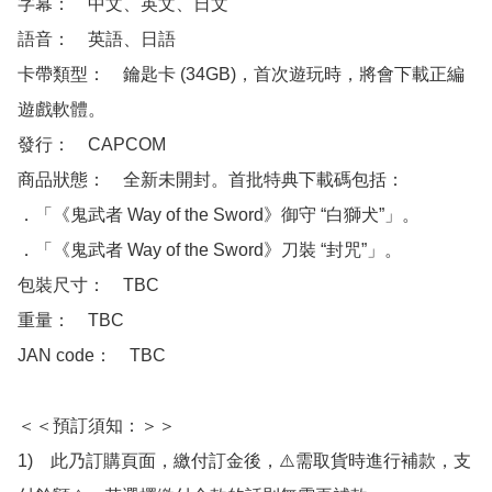
字幕：　中文、英文、日文

語音：　英語、日語

卡帶類型：　鑰匙卡 (34GB)，首次遊玩時，將會下載正編
遊戲軟體。

發行：　CAPCOM

商品狀態：　全新未開封。首批特典下載碼包括：

．「《鬼武者 Way of the Sword》御守 “白獅犬”」。

．「《鬼武者 Way of the Sword》刀裝 “封咒”」。

包裝尺寸：　TBC

重量：　TBC

JAN code：　TBC

＜＜預訂須知：＞＞

1)　此乃訂購頁面，繳付訂金後，⚠️需取貨時進行補款，支