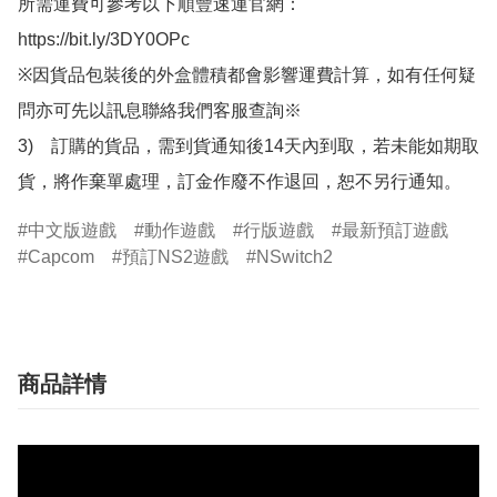
所需運費可參考以下順豐速運官網：

https://bit.ly/3DY0OPc

※因貨品包裝後的外盒體積都會影響運費計算，如有任何疑
問亦可先以訊息聯絡我們客服查詢※

3)　訂購的貨品，需到貨通知後14天內到取，若未能如期取
貨，將作棄單處理，訂金作廢不作退回，恕不另行通知。
中文版遊戲
動作遊戲
行版遊戲
最新預訂遊戲
Capcom
預訂NS2遊戲
NSwitch2
商品詳情