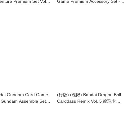
enture Premium Set Vol.1
Game Premium Accessory Set -
rddass 龍珠風雲【豪華套
Mobile Suit Gundam Wing- [PB01]
彈
高達卡牌遊戲 豪華配件套裝 新機動戰
記高達W [PB-01]
dai Gundam Card Game
(行版) (魂限) Bandai Dragon Ball
k Gundam Assemble Set
Carddass Remix Vol. 5 龍珠卡
eginnings [ST01A] 高達卡牌
Remix套裝 第五彈
始卡組 Heroic
s