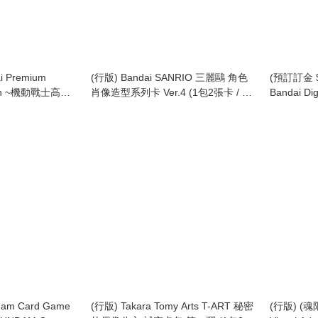
i Premium
(行版) Bandai SANRIO 三麗鷗 角色
(預訂訂金 $
tion ~機動戰士高達
肖像造型系列卡 Ver.4 (1包2張卡 / 原
Bandai Di
uuuX~ 豪華收藏卡
盒10包)
Digimon St
[PB-25
物語 時空異
(行版)
dam Card Game
(行版) Takara Tomy Arts T-ART 秘密
(行版) (魂限)