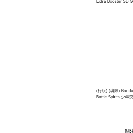
Extra Booster SD
Generation Eternal
[EB01] 高達卡牌遊
高達G世代永恆 (原盒
盒)
(行版) (魂限) Bandai
Battle Spirits
傳 豪華套裝 [PB43]
關