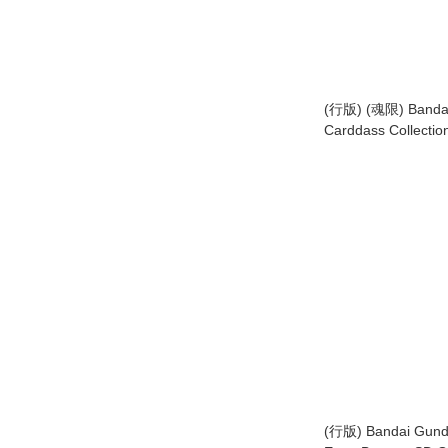
(行版) (魂限) Banda
Carddass Collec
Gundam GQuuu
套裝
(行版) Bandai Gun