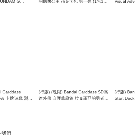
 GUNDAM G
的偶像公主 補充卡包 第一彈 (1包3張
Visual Adv
 Eternal Nexus
卡 / 原盒12包)
龍珠卡 Ca
戲 額外補充包 SD
裝】第一
24包 / 原箱12
 Carddass
(行版) (魂限) Bandai Carddass SD高
(行版) Ban
 少年突破 卡牌遊戲 烈火
達外傳 自護萬歲篇 拉克羅亞的勇者
Start Dec
SD Gundam Gaiden: The Hero of
Heroic B
Lacroa
遊戲 豪華起
Beginning
注我們