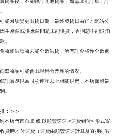
訂購貨品後，不能轉訂其他貨品，如需取消訂單，訂
。

有可能因故變更出貨日期，最終發貨日由官方網站公
因生產商或供應商問題未能供貨，否則恕不能取消
款。

生產商或供應商未能全數供貨，所有訂金將獲全數退
與實際商品可能會出現稍微差異的情況。

下單訂購即視為同意遵守以上相關規定，本店保留最
利。

排：＞＞

擇到本店門市自取 或 以順豐速運 <運費到付> 形式寄
收貨時才付運費（運費由順豐速運計算及直接向客