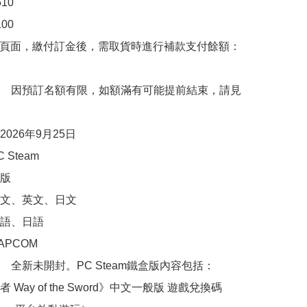
0

0

購頁面，繳付訂金後，需取貨時進行補款支付餘額：
　因預訂名額有限，如額滿有可能提前結束，請見
026年9月25日

Steam

版

文、英文、日文

語、日語

PCOM

　全新未開封。PC Steam鐵盒版內容包括：

 Way of the Sword》中文一般版 遊戲兌換碼