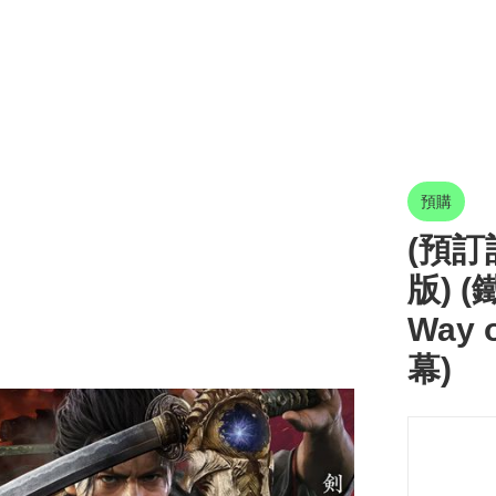
預購
(預訂訂
版) (
Way 
幕)