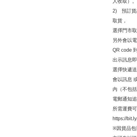
人收取）。

2)　預訂貨
取貨，

選擇門市取
另外會以電
QR co
出示訊息即可
選擇快遞送
會以訊息 
內（不包括
電郵通知追
所需運費可
https://bit
※因貨品包