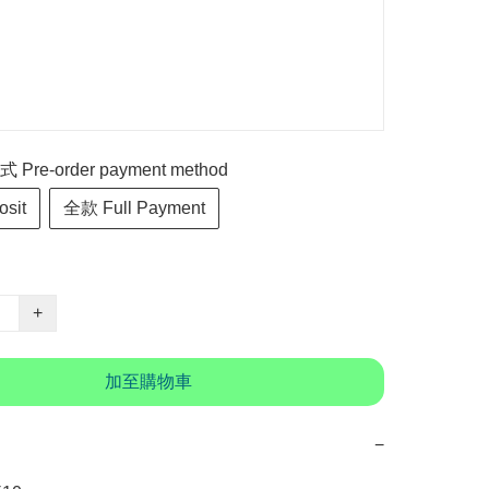
re-order payment method
sit
全款 Full Payment
+
加至購物車
−