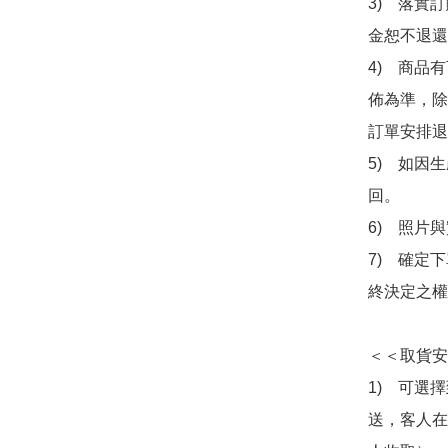
3)　落實
金恕不退還
4)　商品
佈為準，除
訂單安排退
5)　如因
回。

6)　照片
7)　確定
終決定之權
＜＜取貨安
1)　可選
送，客人在