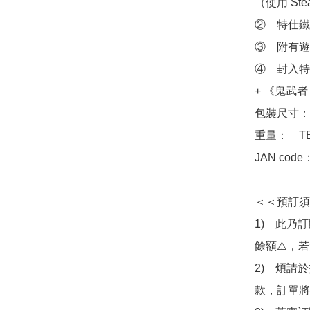
（使用 St
②　特仕鐵
③　附有遊
④　封入特典：
+ 《鬼武者 
包裝尺寸：　
重量：　TB
JAN code
＜＜預訂須
1)　此乃
餘額⚠️，
2)　煩請
款，訂單將