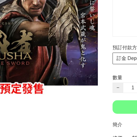
預訂付款方式 P
訂金 Depo
數量
−
簡介