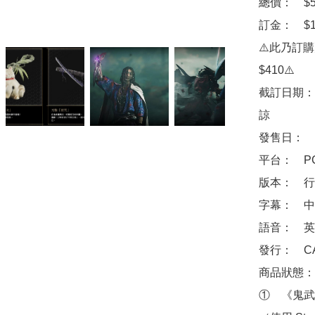
總價：　$51
訂金：　$10
⚠️此乃訂
$410⚠️

截訂日期：
諒

發售日：　2
平台：　PC 
版本：　行
字幕：　中
語音：　英
發行：　CA
商品狀態：
①　《鬼武者