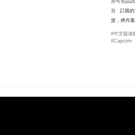
亦可先以訊
3)　訂購
貨，將作棄
中文版遊
Capcom