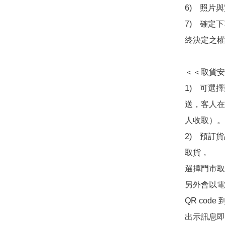
6)　照片
7)　確定
終決定之權
＜＜取貨安
1)　可選
送，客人在
人收取）。

2)　預訂貨
取貨，

選擇門市取
另外會以電
QR co
出示訊息即可