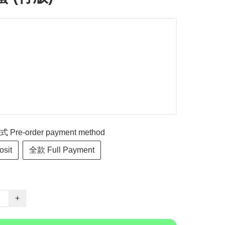
re-order payment method
sit
全款 Full Payment
+