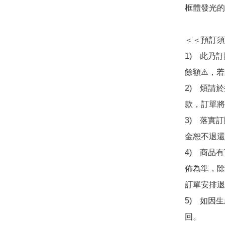
框體發光的
＜＜預訂須
1)　此乃
餘額⚠️，
2)　煩請
款，訂單將
3)　落實
金恕不退還
4)　商品
佈為準，除
訂單安排退
5)　如因
回。
