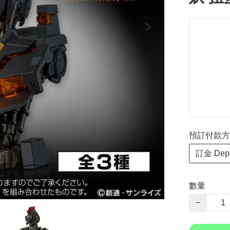
預訂付款方式 P
訂金 Depo
數量
−