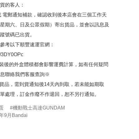
貨的客人：

或 電郵通知補款，確認收到後本店會在三個工作天
星期六、日及公眾假期）寄出貨品，並會以訊息及
蹤號碼已出貨。

參考以下順豐速運官網：

.ly/3DY0OPc

裝後的外盒體積都會影響運費計算，如有任何疑問
息聯絡我們客服查詢※

的貨品，需到貨通知後14天內到取，若未能如期取
單處理，訂金作廢不作退回，恕不另行通知。
扭蛋
機動戰士高達GUNDAM
年9月Bandai