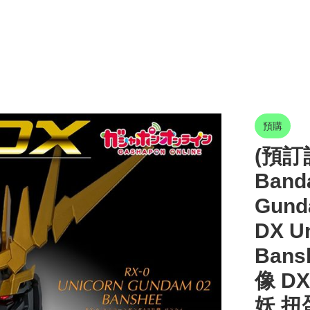
預購
(預訂訂
Banda
Gund
DX Un
Ban
像 D
妖 扭