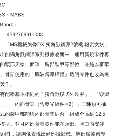
C

S・MABS 

ndai

：　4582769911033

　「MS機械胸像DX 獨角獸鋼彈2號機 報喪女妖」
出的獨角獸鋼彈系列機修改而來，運用新規零件再
的頭部天線、面罩、胸部裝甲等部位，並施以豪華
。骨架使用的「腦波傳導框體」透明零件也改為透
製作。

有配率基本相同的「獨角獸模式外裝甲」、「毀滅
」、「內部骨架（含發光組件✕2）」三種類可抽
式的裝甲都能與內部骨架結合，組成全高約 12.5 
模型。並且內部骨架零件能在頭部、胸口內安裝 
發光組件，讓胸像表現出頭部攝影機、胸部腦波傳導