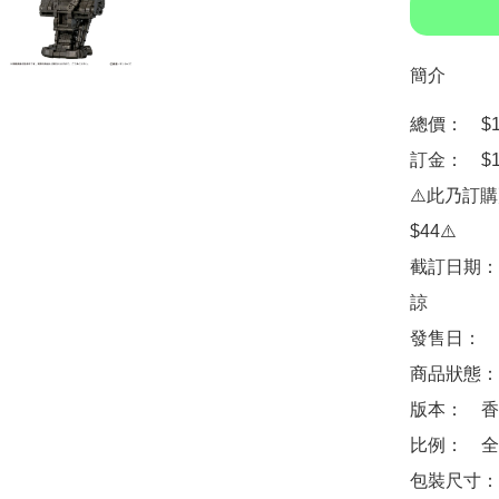
簡介
總價：　$14
訂金：　$10
⚠️此乃訂
$44⚠️

截訂日期：
諒

發售日：　20
商品狀態：
版本：　香
比例：　全高約
包裝尺寸：　