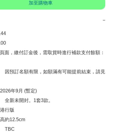
加至購物車
−
4

0

購頁面，繳付訂金後，需取貨時進行補款支付餘額：
　因預訂名額有限，如額滿有可能提前結束，請見
26年9月 (暫定)

　全新未開封。1套3款。

港行版

12.5cm 

TBC
