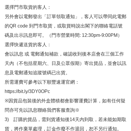
選擇門市取貨的客人：

另外會以電郵發出「訂單領取通知」，客人可以帶同此電郵
的QR code 到門市取貨，或取貨時說出閣下的聯絡電話號
碼及出示訊息即可。（門市營業時間: 12:30pm-9:00PM）

選擇快遞送貨的客人：

會以訊息 或 電郵通知補款，確認收到後本店會在三個工作
天內（不包括星期六、日及公眾假期）寄出貨品，並會以訊
息及電郵通知追蹤號碼已出貨。

所需運費可參考以下順豐速運官網：

https://bit.ly/3DY0OPc

※因貨品包裝後的外盒體積都會影響運費計算，如有任何疑
問亦可先以訊息聯絡我們客服查詢※

3)　訂購的貨品，需到貨通知後14天內到取，若未能如期取
貨，將作棄單處理，訂金作廢不作退回，恕不另行通知。