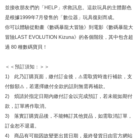
並接收朋友們的「HELP」求救訊息。這款玩具的主體顏色
是根據1999年7月發售的「數位器」玩具復刻而成。

你可以體驗從動畫《數碼暴龍大冒險》到電影《數碼暴龍大
冒險LAST EVOLUTION Kizuna》的各個階段，其中包含超
過 80 種數碼寶貝！

＜＜預訂須知：＞＞

1)　此乃訂購頁面，繳付訂金後，⚠️需取貨時進行補款，支
付餘額⚠️，若選擇繳付全款的話則無需再補款。

2)　煩請於指定日期內繳付訂金以完成預訂，若未能如期付
款，訂單將作取消。

3)　落實訂購貨品後，不能轉訂其他貨品，如需取消訂單，
訂金恕不退還。

4)　商品有可能因故變更出貨日期，最終發貨日由官方網站