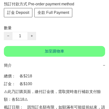
預訂付款方式 Pre-order payment method
訂金 Deposit
全款 Full Payment
數量
−
+
加至購物車
簡介
−
總價：　各$218

訂金：　各$100

⚠️此乃訂購頁面，繳付訂金後，需取貨時進行補款支付餘
額：各$118⚠️

截訂日期：　因預訂名額有限，如額滿有可能提前結束，請