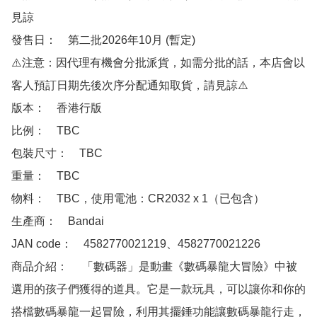
見諒

發售日：　第二批2026年10月 (暫定)

⚠️注意：因代理有機會分批派貨，如需分批的話，本店會以
客人預訂日期先後次序分配通知取貨，請見諒⚠️

版本：　香港行版 

比例：　TBC

包裝尺寸：　TBC

重量：　TBC

物料：　TBC，使用電池：CR2032 x 1（已包含）

生產商：　Bandai 

JAN code：　4582770021219、4582770021226 

商品介紹：　 「數碼器」是動畫《數碼暴龍大冒險》中被
選用的孩子們獲得的道具。它是一款玩具，可以讓你和你的
搭檔數碼暴龍一起冒險，利用其擺錘功能讓數碼暴龍行走，