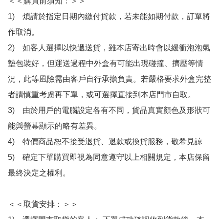
＜＜購買前須知：＞＞

1)　煩請於指定日期內繳付貨款，若未能如期付款，訂單將
作取消。

2)　如客人選擇以快遞送貨，雖本店寄出時會以緩衝泡泡氣
墊包裝好，但運送過程中外盒有可能出現碰撞、擠壓等情
況，此等風險需由客戶自行承擔負責。若嚴格要求外盒完整
者請慎重考慮再下單，或可選擇直接到本店門市自取。

3)　由於用戶的電腦設定各有不同，貨品真實顏色及形狀可
能與螢幕顯示的略有差異。

4)　特價商品恕不接受退貨、退款或換貨服務，敬希見諒

5)　確定下單購買即視為同意遵守以上相關規定，本店保留
最終決定之權利。

＜＜取貨安排：＞＞
