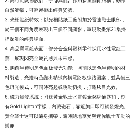
2. 高可動關節設計：手部與腿部採用多重關節結構，動作
自然流暢，可輕易擺出經典姿勢。

3. 光柵貼紙特效：以光柵貼紙工藝附加於雷達戰士眼部，
於三個不同角度表現出三個不同顯影，重現動畫第21集掃
描探測的經典場面。

4. 高品質電鍍表面：部分合金與塑料零件採用水性電鍍工
藝，展現閃亮金屬質感與未來感。

5. 胸前半透明黑色面板發光功能：胸前以黑色半透明的材
料製造，亮燈時凸顯出精緻內構電路板線路圖案，並具備三
色燈光模式，可同時亮起或跳動切換，打造炫目光效。

6. 磁力觸發系統：附送黃金戰士水電鍍金銘牌鑰匙扣，刻
有Gold Lightan字樣，內藏磁石，靠近胸口即可觸發燈光。
黃金戰士迷可以隨身攜帶，隨時隨地享受與迷你戰士互動的
樂趣。
