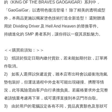
的《KING OF THE BRAVES GAOGAIGAR》系列中，
「GaoGaiGar」以透明色復活登場！ 除了精美的透明成型
外，本商品更施以獨家塗色技術打造全新造型！ 還附贈適
用於 Dividing Driver 及 Hell And Heaven 的替換零件。

持續進化的 SMP 勇者系列，讓你得以一窺其原點魅力。

＜＜購買前須知：＞＞

1)　煩請於指定日期內繳付貨款，若未能如期付款，訂單將
作取消。

2)　如客人選擇以快遞送貨，雖本店寄出時會以緩衝泡泡氣
墊包裝好，但運送過程中外盒有可能出現碰撞、擠壓等情
況，此等風險需由客戶自行承擔負責。若嚴格要求外盒完整
者請慎重考慮再下單，或可選擇直接到本店門市自取。

3)　由於用戶的電腦設定各有不同，貨品真實顏色及形狀可