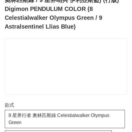
Digimon PENDULUM COLOR (8
Celestialwalker Olympus Green / 9
Astralsentinel Llias Blue)
款式
8 星界行者 奧林匹斯綠 Celestialwalker Olympus
Green