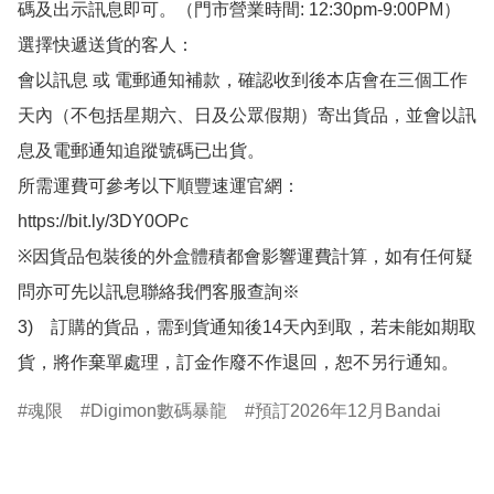
碼及出示訊息即可。（門市營業時間: 12:30pm-9:00PM）

選擇快遞送貨的客人：

會以訊息 或 電郵通知補款，確認收到後本店會在三個工作
天內（不包括星期六、日及公眾假期）寄出貨品，並會以訊
息及電郵通知追蹤號碼已出貨。

所需運費可參考以下順豐速運官網：

https://bit.ly/3DY0OPc

※因貨品包裝後的外盒體積都會影響運費計算，如有任何疑
問亦可先以訊息聯絡我們客服查詢※

3)　訂購的貨品，需到貨通知後14天內到取，若未能如期取
貨，將作棄單處理，訂金作廢不作退回，恕不另行通知。
魂限
Digimon數碼暴龍
預訂2026年12月Bandai