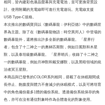
相同，皆內建彩色液晶螢幕與充電電池，並可更換背景設
計。使用附屬的充電線即可進行充電遊玩。充電線支援
USB Type-C規格。

本次推出的數碼寶貝以《數碼暴龍：伊利亞德》中的數碼世
界為主題。除了在《數碼暴龍物語：時空異邦人》中登場的
數碼暴龍外，還將推出許多全新的數碼暴龍。 「星界行
者」包含了十二神之一的奧林匹斯獸，例如日冕獸和木星
獸，以及泰坦級數碼暴龍。 「星界哨兵」收錄了十二神之
一的數碼暴龍，例如月神獸和戴安娜獸，以及黑暗領域的統
治者冥王星獸。

本商品與已發售的COLOR系列相同，搭載了在休眠期間成
長停止、飽腹度與體力不會減少的休眠模式，以及可將培育
中的角色備份最多1體的備份系統。透過備份系統保存的角
色，亦可在沒有通信對象時作為合體進化的對象使用。
