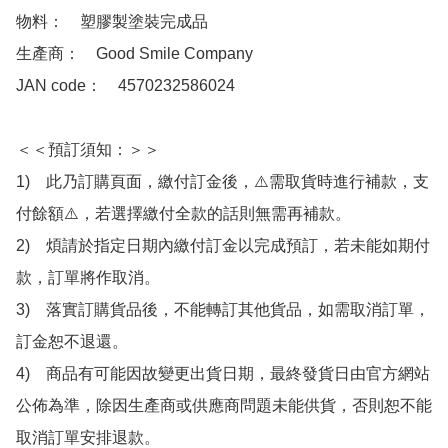
物料：　塑膠製塗裝完成品

生產商：　Good Smile Company

JAN code：　4570232586024

＜＜預訂須知：＞＞

1)　此乃訂購頁面，繳付訂金後，⚠️需取貨時進行補款，支
付餘額⚠️，若選擇繳付全款的話則無需再補款。

2)　煩請於指定日期內繳付訂金以完成預訂，若未能如期付
款，訂單將作取消。

3)　落實訂購貨品後，不能轉訂其他貨品，如需取消訂單，
訂金恕不退還。

4)　商品有可能因故變更出貨日期，最終發貨日由官方網站
公佈為準，除因生產商或供應商問題未能供貨，否則恕不能
取消訂單安排退款。
