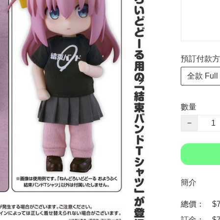
預訂付款方式 P
全款 Full
數量
−
簡介
總價：　$75
訂金：　$7