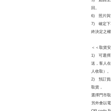
回。

6)　照片
7)　確定
終決定之權
＜＜取貨安
1)　可選
送，客人在
人收取）。

2)　預訂貨
取貨，

選擇門市取
另外會以電
QR co