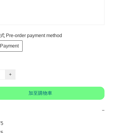
re-order payment method
 Payment
+
加至購物車
−


5　
