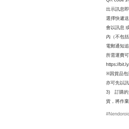
出示訊息即可
選擇快遞送
會以訊息 
內（不包括
電郵通知追
所需運費可
https://bit
※因貨品包
亦可先以訊
3)　訂購
貨，將作棄
Nendor