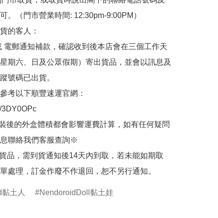
。（門市營業時間: 12:30pm-9:00PM）

貨的客人：

或 電郵通知補款，確認收到後本店會在三個工作天
星期六、日及公眾假期）寄出貨品，並會以訊息及
蹤號碼已出貨。

參考以下順豐速運官網：

.ly/3DY0OPc

裝後的外盒體積都會影響運費計算，如有任何疑問
息聯絡我們客服查詢※

的貨品，需到貨通知後14天內到取，若未能如期取
單處理，訂金作廢不作退回，恕不另行通知。
oid黏土人
NendoroidDoll黏土娃