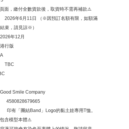
購頁面，繳付全數貨款後，取貨時不需再補款⚠️

　2026年6月11日 （※因預訂名額有限，如額滿
結束，請見諒※）

026年12月

港行版



TBC

C

d Smile Company

：　4580828679665

 　印有「團結Band」Logo的黏土娃專用T恤。

包含模型本體⚠️

穿著可能會有染色至素體上的情況，敬請留意。
