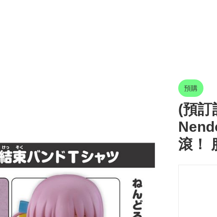
預購
(預訂訂
Nend
滾！ 