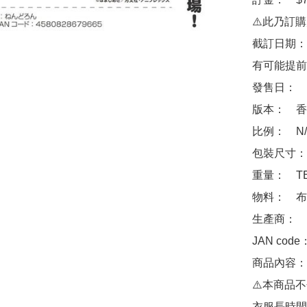
⚠️此乃訂
截訂日期：
有可能提前
發售日：　2
版本：　香
比例：　N/A
包裝尺寸：　
重量：　TB
物料：　布

生產商：　Goo
JAN code
商品內容： 
⚠️本商品不
衣服長時間