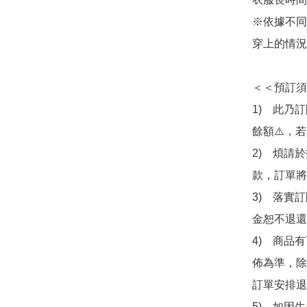
※依據不同
穿上的情況
＜＜預訂須
1)　此乃
餘額⚠️，
2)　煩請
款，訂單將
3)　落實
金恕不退還
4)　商品
佈為準，除
訂單安排退
5)　如因