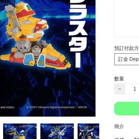
預訂付款方式 P
訂金 Depo
數量
−
簡介