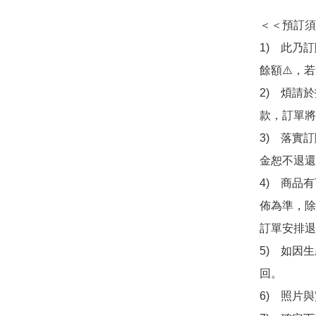
＜＜預訂須
1)　此乃
餘額⚠️，
2)　煩請
款，訂單將
3)　落實
金恕不退還
4)　商品
佈為準，除
訂單安排退
5)　如因
回。

6)　照片