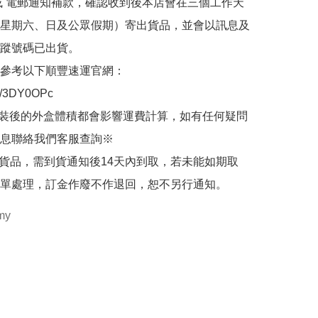
或 電郵通知補款，確認收到後本店會在三個工作天
星期六、日及公眾假期）寄出貨品，並會以訊息及
蹤號碼已出貨。

參考以下順豐速運官網：

.ly/3DY0OPc

裝後的外盒體積都會影響運費計算，如有任何疑問
息聯絡我們客服查詢※

的貨品，需到貨通知後14天內到取，若未能如期取
單處理，訂金作廢不作退回，恕不另行通知。
my