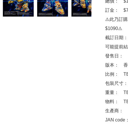
總價：　$17
訂金：　$70
⚠️此乃訂
$1090⚠️

截訂日期：
可能提前結
發售日：　2
版本：　香
比例：　TB
包裝尺寸：　約
重量：　TB
物料：　TB
生產商：　Ta
JAN code