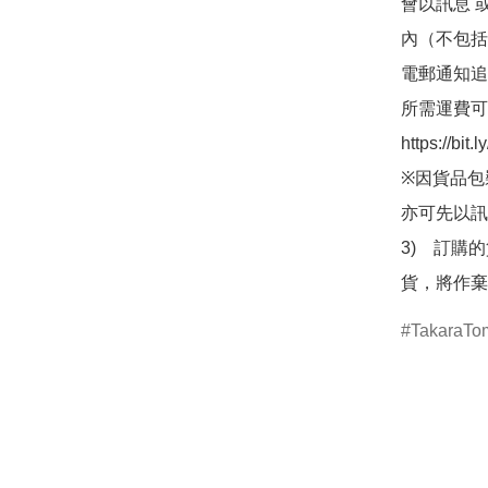
會以訊息 
內（不包括
電郵通知追
所需運費可
https://bit
※因貨品包
亦可先以訊
3)　訂購
貨，將作棄
TakaraTo