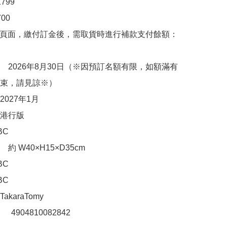
99

0

購頁面，繳付訂金後，需取貨時進行補款支付餘額：
　2026年8月30日（※因預訂名額有限，如額滿有
束，請見諒※）

027年1月

港行版

C

 W40×H15×D35cm

C

C

karaTomy

：　4904810082842
