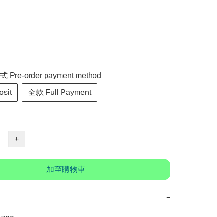
re-order payment method
sit
全款 Full Payment
+
加至購物車
−