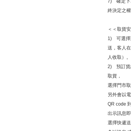
7)　確定
終決定之權
＜＜取貨安
1)　可選
送，客人在
人收取）。

2)　預訂貨
取貨，

選擇門市取
另外會以電
QR co
出示訊息即可
選擇快遞送