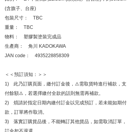
(含旗子、台座)

包裝尺寸：　TBC

重量：　TBC

物料：　塑膠製塗裝完成品

生產商：　角川 KADOKAWA

JAN code：　4935228858309

＜＜預訂須知：＞＞

1)　此乃訂購頁面，繳付訂金後，⚠️需取貨時進行補款，支
付餘額⚠️，若選擇繳付全款的話則無需再補款。

2)　煩請於指定日期內繳付訂金以完成預訂，若未能如期付
款，訂單將作取消。

3)　落實訂購貨品後，不能轉訂其他貨品，如需取消訂單，
訂金恕不退還。
