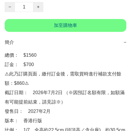
−
+
加至購物車
簡介
−
總價：　$1560

訂金：　$700

⚠️此乃訂購頁面，繳付訂金後，需取貨時進行補款支付餘
額：$860⚠️

截訂日期：　2026年7月2日 （※因預訂名額有限，如額滿
有可能提前結束，請見諒※）

發售日：　2027年2月

版本：　香港行版

比例：　1/7，全高約22.5cm (頭頂高／含台座)，約30.5cm 