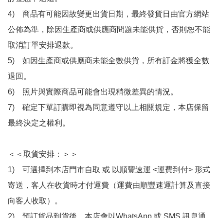
4)　商品有可能因故變更出貨日期，最終發貨日由官方網站
公佈為準，除因生產商或供應商問題未能供貨，否則恕不能
取消訂單安排退款。

5)　如因生產商或供應商未能全數供貨，所有訂金將獲全數
退回。

6)　照片與實際商品可能會出現稍微差異的情況。

7)　確定下單訂購即視為同意遵守以上相關規定，本店保留
最終決定之權利。

＜＜取貨安排：＞＞

1)　可選擇到本店門市自取 或 以順豐速運 <運費到付> 形式
寄送，客人在收貨時才付運費（運費由順豐速運計算及直接
向客人收取）。

2)　預訂貨品到貨後，本店會以WhatsApp 或 SMS 訊息通