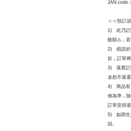
JAN code
＜＜預訂須
1)　此乃
餘額⚠️，
2)　煩請
款，訂單將
3)　落實
金恕不退還
4)　商品
佈為準，除
訂單安排退
5)　如因
回。
