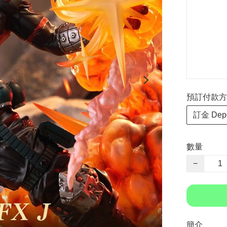
預訂付款方式 P
訂金 Depo
數量
−
簡介