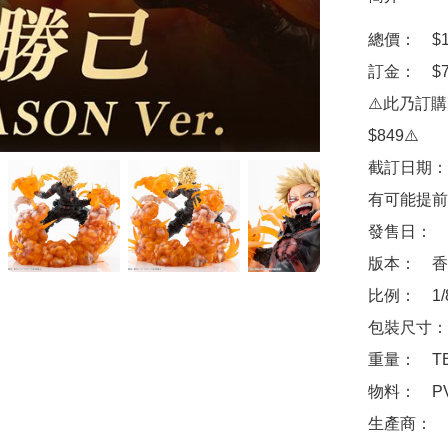
總價：　$15
訂金：　$70
⚠️此乃訂
$849⚠️

截訂日期：
有可能提前
發售日：　2
版本：　香
比例：　1/
包裝尺寸：　
重量：　TB
物料：　PVC, 
生產商：　壽屋