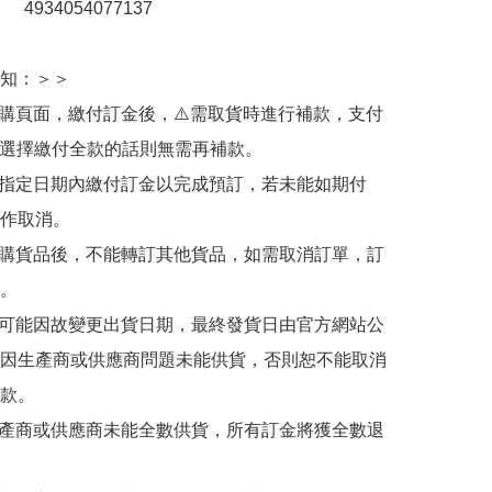
：　4934054077137

知：＞＞

訂購頁面，繳付訂金後，⚠️需取貨時進行補款，支付
若選擇繳付全款的話則無需再補款。

於指定日期內繳付訂金以完成預訂，若未能如期付
作取消。

訂購貨品後，不能轉訂其他貨品，如需取消訂單，訂
。

有可能因故變更出貨日期，最終發貨日由官方網站公
因生產商或供應商問題未能供貨，否則恕不能取消
款。

生產商或供應商未能全數供貨，所有訂金將獲全數退