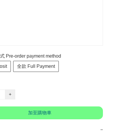
re-order payment method
sit
全款 Full Payment
+
加至購物車
−