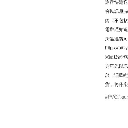
選擇快遞送
會以訊息 
內（不包括
電郵通知追
所需運費可
https://bit
※因貨品包
亦可先以訊
3)　訂購
貨，將作棄
PVCFigu