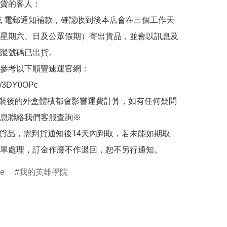
貨的客人：

或 電郵通知補款，確認收到後本店會在三個工作天
星期六、日及公眾假期）寄出貨品，並會以訊息及
蹤號碼已出貨。

參考以下順豐速運官網：

.ly/3DY0OPc

裝後的外盒體積都會影響運費計算，如有任何疑問
息聯絡我們客服查詢※

的貨品，需到貨通知後14天內到取，若未能如期取
單處理，訂金作廢不作退回，恕不另行通知。
re
我的英雄學院