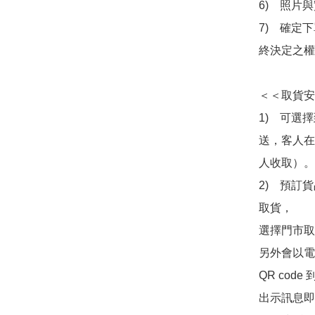
6)　照片
7)　確定
終決定之權
＜＜取貨安
1)　可選
送，客人在
人收取）。

2)　預訂貨
取貨，

選擇門市取
另外會以電
QR co
出示訊息即可