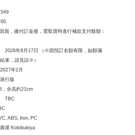
49

0

購頁面，繳付訂金後，需取貨時進行補款支付餘額：
　2026年8月17日 （※因預訂名額有限，如額滿
結束，請見諒※）

027年2月

港行版

8，全高約21cm

TBC

C

ABS, Iron, PC

 Kotobukiya
