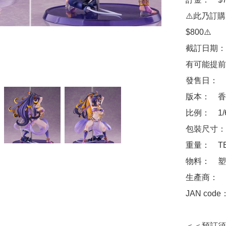
⚠️此乃訂
$800⚠️

截訂日期：
有可能提前
發售日：　2
版本：　香
比例：　1/
包裝尺寸：　
重量：　TB
物料：　塑
生產商：　W
JAN code
＜＜預訂須