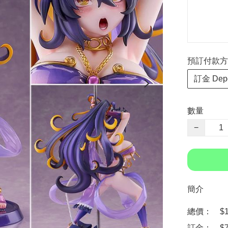
預訂付款方式 P
訂金 Depo
數量
−
簡介
總價：　$15
訂金：　$70