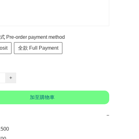
re-order payment method
sit
全款 Full Payment
+
加至購物車
−
00

0
