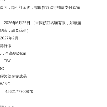
購頁面，繳付訂金後，需取貨時進行補款支付餘額：
　2026年6月25日 （※因預訂名額有限，如額滿
結束，請見諒※）

027年2月

港行版

6，全高約24cm

TBC

C

膠製塗裝完成品

ING 

：　4562177700870

知：＞＞
