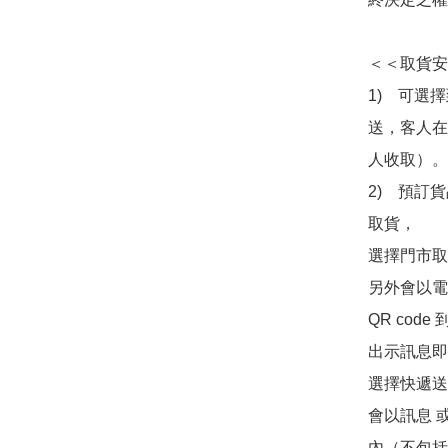
＜＜取貨安
1)　可選
送，客人在
人收取）。

2)　預訂貨
取貨，

選擇門市取
另外會以電
QR co
出示訊息即可
選擇快遞送
會以訊息 
內（不包括