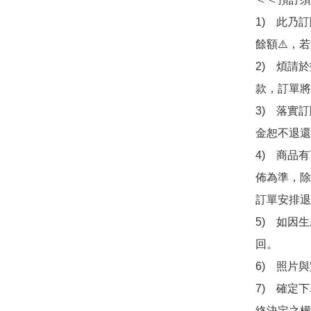
1)　此乃
餘額⚠️，
2)　煩請
款，訂單將
3)　落實
金恕不退還
4)　商品
佈為準，除
訂單安排退
5)　如因
回。

6)　照片
7)　確定
終決定之權