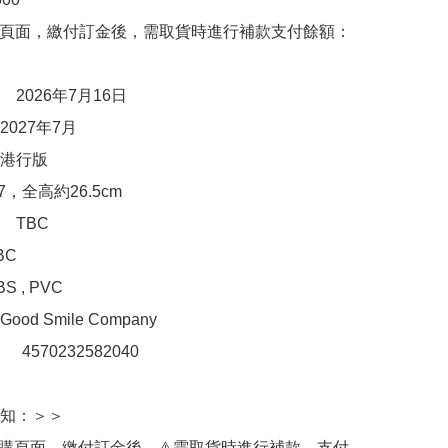
購頁面，繳付訂金後，需取貨時進行補款支付餘額：
2026年7月16日

027年7月

港行版

，全高約26.5cm

TBC

C

 , PVC

d Smile Company

：　4570232582040

知：＞＞

訂購頁面，繳付訂金後，⚠️需取貨時進行補款，支付