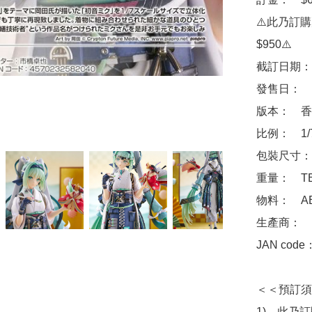
⚠️此乃訂
$950⚠️

截訂日期：　
發售日：　2
版本：　香
比例：　1/7
包裝尺寸：　
重量：　TB
物料：　ABS
生產商：　Goo
JAN code
＜＜預訂須
1)　此乃