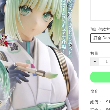
預訂付款方式 P
訂金 Depo
數量
−
簡介
總價：　$15
訂金：　$6