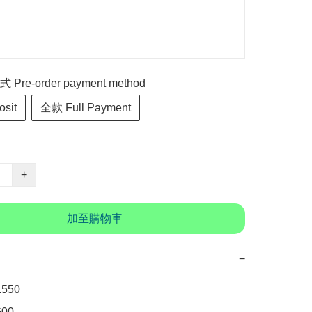
re-order payment method
sit
全款 Full Payment
+
加至購物車
−
50

00　
