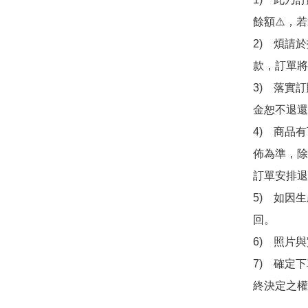
餘額⚠️，
2)　煩請
款，訂單將
3)　落實
金恕不退還
4)　商品
佈為準，除
訂單安排退
5)　如因
回。

6)　照片
7)　確定
終決定之權