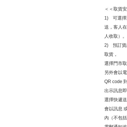
＜＜取貨安
1)　可選
送，客人在
人收取）。

2)　預訂貨
取貨，

選擇門市取
另外會以電
QR co
出示訊息即可
選擇快遞送
會以訊息 
內（不包括
電郵通知追