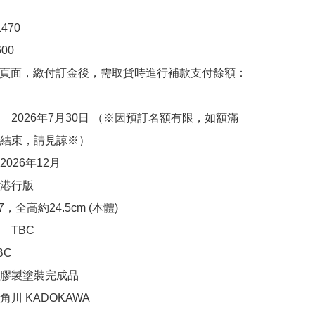
70

0

購頁面，繳付訂金後，需取貨時進行補款支付餘額：
　2026年7月30日 （※因預訂名額有限，如額滿
結束，請見諒※）

026年12月

港行版

，全高約24.5cm (本體)

TBC

C

膠製塗裝完成品

川 KADOKAWA
