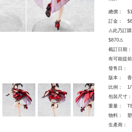
總價：　$14
訂金：　$60
⚠️此乃訂
$870⚠️

截訂日期：
有可能提前
發售日：　2
版本：　香
比例：　1/7
包裝尺寸：　
重量：　TB
物料：　塑
生產商：　角