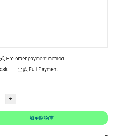
re-order payment method
sit
全款 Full Payment
+
加至購物車
−