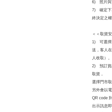
6)　照片
7)　確定
終決定之權
＜＜取貨安
1)　可選
送，客人在
人收取）。

2)　預訂貨
取貨，

選擇門市取
另外會以電
QR co
出示訊息即可