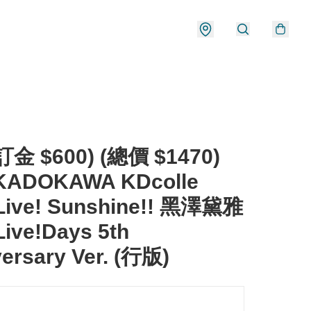
金 $600) (總價 $1470)
ADOKAWA KDcolle
Live! Sunshine!! 黑澤黛雅
ive!Days 5th
ersary Ver. (行版)