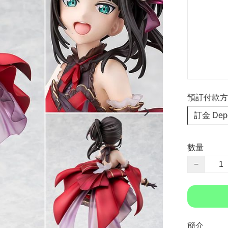
預訂付款方式 P
訂金 Depo
數量
−
簡介