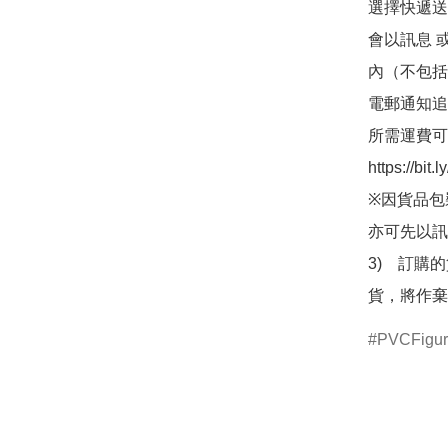
選擇快遞送
會以訊息 
內（不包括
電郵通知追
所需運費可
https://bit
※因貨品包
亦可先以訊
3)　訂購
貨，將作棄
PVCFigu