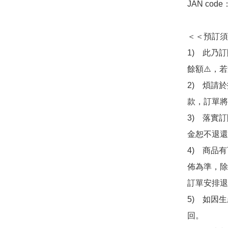
JAN code
＜＜預訂須
1)　此乃
餘額⚠️，
2)　煩請
款，訂單將
3)　落實
金恕不退還
4)　商品
佈為準，除
訂單安排退
5)　如因
回。
