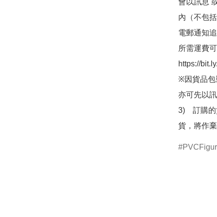
會以訊息 
內（不包括
電郵通知追
所需運費可
https://bit
※因貨品包
亦可先以訊
3)　訂購
貨，將作棄
PVCFigu