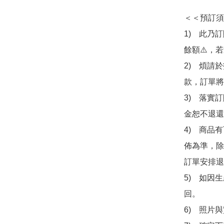
＜＜預訂須
1)　此乃
餘額⚠️，
2)　煩請
款，訂單將
3)　落實
金恕不退還
4)　商品
佈為準，除
訂單安排退
5)　如因
回。

6)　照片