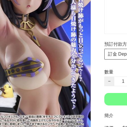
預訂付款方式 P
訂金 Depo
數量
−
簡介