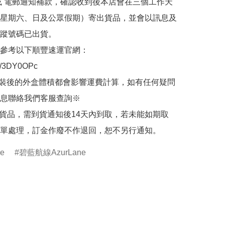
或 電郵通知補款，確認收到後本店會在三個工作天
星期六、日及公眾假期）寄出貨品，並會以訊息及
蹤號碼已出貨。

參考以下順豐速運官網：

.ly/3DY0OPc

裝後的外盒體積都會影響運費計算，如有任何疑問
息聯絡我們客服查詢※

的貨品，需到貨通知後14天內到取，若未能如期取
單處理，訂金作廢不作退回，恕不另行通知。
re
碧藍航線AzurLane