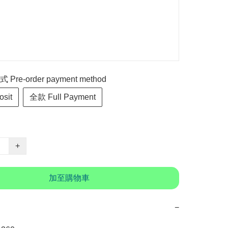
re-order payment method
sit
全款 Full Payment
+
加至購物車
−