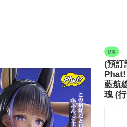
預購
(預訂訂
Phat
藍航
瑰 (行