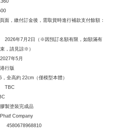
60

00　

購頁面，繳付訂金後，需取貨時進行補款支付餘額：
　2026年7月2日（※因預訂名額有限，如額滿有
束，請見諒※）

027年5月

港行版

6，全高約 22cm（僅模型本體）

TBC

C

膠製塗裝完成品

t! Company

：　4580678968810
