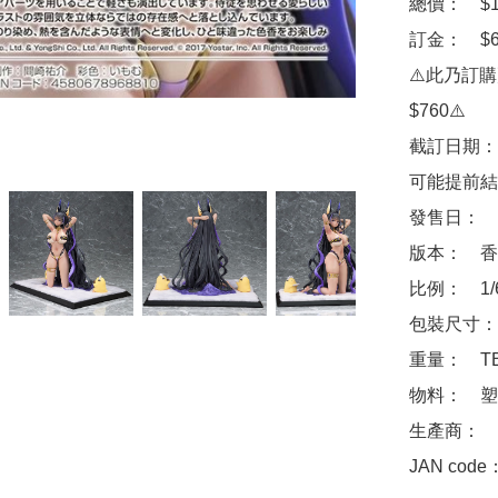
總價：　$13
訂金：　$6
⚠️此乃訂
$760⚠️

截訂日期：
可能提前結
發售日：　2
版本：　香
比例：　1/
包裝尺寸：　
重量：　TB
物料：　塑
生產商：　Pha
JAN code