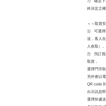
7)　確定
終決定之權
＜＜取貨安
1)　可選
送，客人在
人收取）。

2)　預訂貨
取貨，

選擇門市取
另外會以電
QR co
出示訊息即可
選擇快遞送