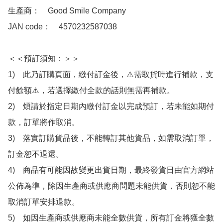
生產商：　Good Smile Company

JAN code：　4570232587038

＜＜預訂須知：＞＞

1)　此乃訂購頁面，繳付訂金後，⚠️需取貨時進行補款，支
付餘額⚠️，若選擇繳付全款的話則無需再補款。

2)　煩請於指定日期內繳付訂金以完成預訂，若未能如期付
款，訂單將作取消。

3)　落實訂購貨品後，不能轉訂其他貨品，如需取消訂單，
訂金恕不退還。

4)　商品有可能因故變更出貨日期，最終發貨日由官方網站
公佈為準，除因生產商或供應商問題未能供貨，否則恕不能
取消訂單安排退款。

5)　如因生產商或供應商未能全數供貨，所有訂金將獲全數