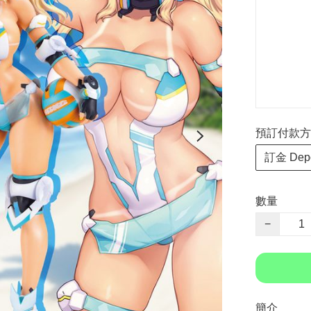
預訂付款方式 P
訂金 Depo
數量
−
簡介