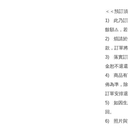
＜＜預訂須
1)　此乃
餘額⚠️，
2)　煩請
款，訂單將
3)　落實
金恕不退還
4)　商品
佈為準，除
訂單安排退
5)　如因
回。

6)　照片