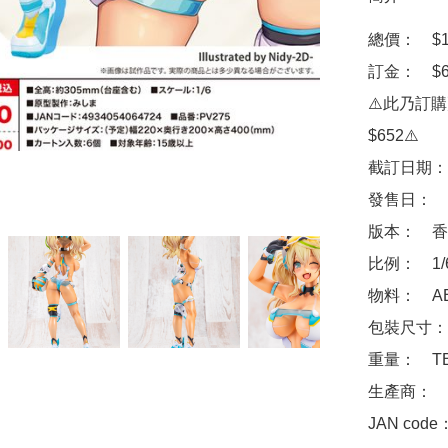
總價：　$12
訂金：　$6
⚠️此乃訂
$652⚠️

截訂日期：　
發售日：　2
版本：　香
比例：　1/6
物料：　ABS
包裝尺寸：　
重量：　TB
生產商：　壽屋
JAN code