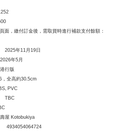
52

00　

購頁面，繳付訂金後，需取貨時進行補款支付餘額：
2025年11月19日

026年5月

港行版

，全高約30.5cm

, PVC

TBC

C

 Kotobukiya

：　4934054064724
