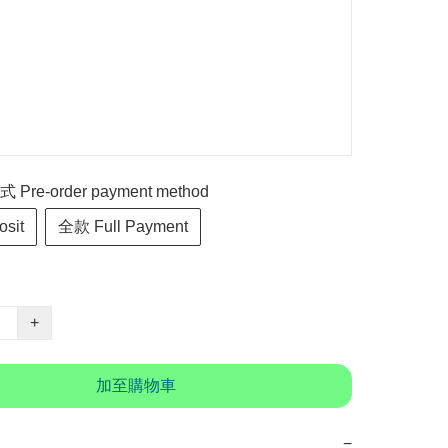
re-order payment method
sit
全款 Full Payment
+
加至購物車
−