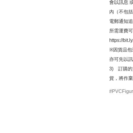
會以訊息 
內（不包括
電郵通知追
所需運費可
https://bit
※因貨品包
亦可先以訊
3)　訂購
貨，將作棄
PVCFigu