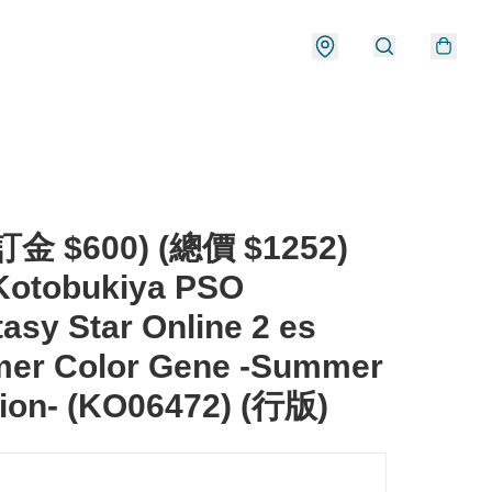
金 $600) (總價 $1252)
otobukiya PSO
asy Star Online 2 es
er Color Gene -Summer
ion- (KO06472) (行版)