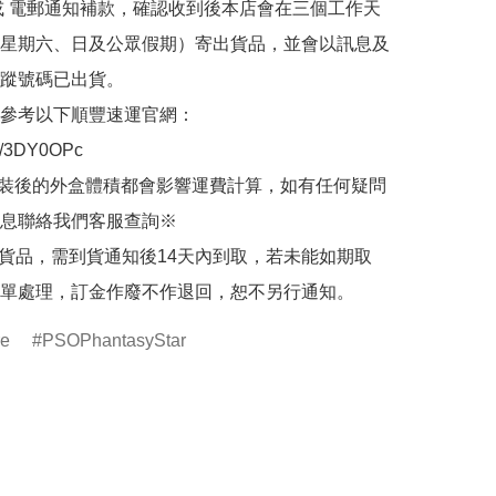
或 電郵通知補款，確認收到後本店會在三個工作天
星期六、日及公眾假期）寄出貨品，並會以訊息及
蹤號碼已出貨。

參考以下順豐速運官網：

.ly/3DY0OPc

裝後的外盒體積都會影響運費計算，如有任何疑問
息聯絡我們客服查詢※

的貨品，需到貨通知後14天內到取，若未能如期取
單處理，訂金作廢不作退回，恕不另行通知。
re
PSOPhantasyStar