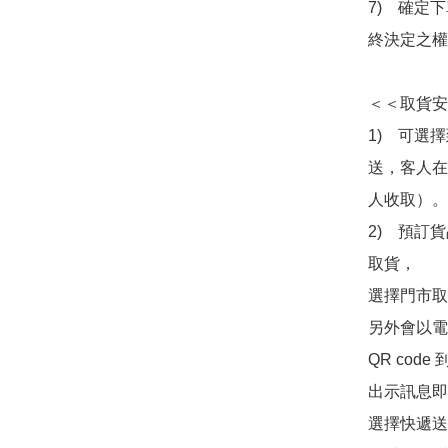
7)　確定
終決定之權
＜＜取貨安
1)　可選
送，客人在
人收取）。

2)　預訂貨
取貨，

選擇門市取
另外會以電
QR co
出示訊息即可
選擇快遞送