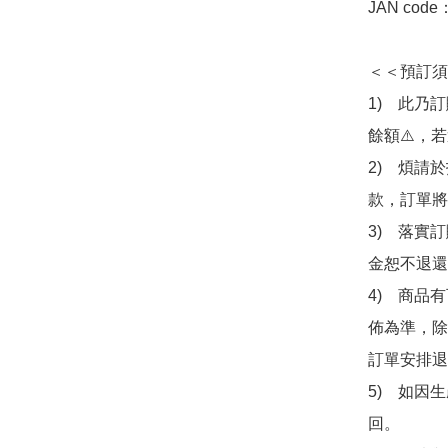
JAN code
＜＜預訂須
1)　此乃
餘額⚠️，
2)　煩請
款，訂單將
3)　落實
金恕不退還
4)　商品
佈為準，除
訂單安排退
5)　如因
回。
