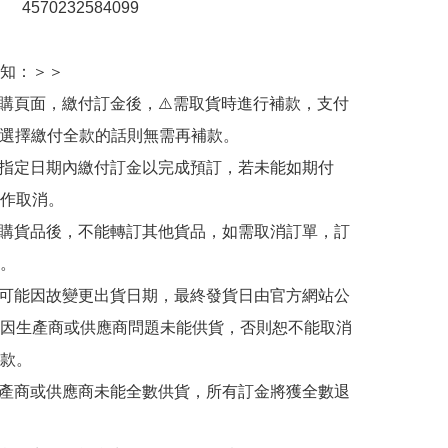
：　4570232584099

知：＞＞

訂購頁面，繳付訂金後，⚠️需取貨時進行補款，支付
若選擇繳付全款的話則無需再補款。

於指定日期內繳付訂金以完成預訂，若未能如期付
作取消。

訂購貨品後，不能轉訂其他貨品，如需取消訂單，訂
。

有可能因故變更出貨日期，最終發貨日由官方網站公
因生產商或供應商問題未能供貨，否則恕不能取消
款。

生產商或供應商未能全數供貨，所有訂金將獲全數退