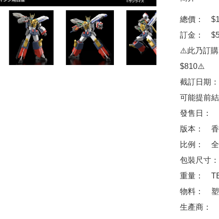
總價：　$13
訂金：　$50
⚠️此乃訂
$810⚠️

截訂日期：
可能提前結
發售日：　2
版本：　香
比例：　全高
包裝尺寸：　
重量：　TB
物料：　塑
生產商：　Goo