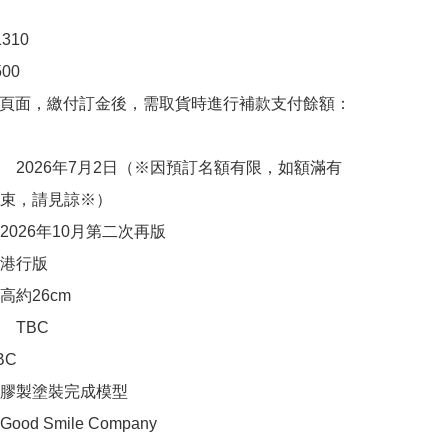
10

0

購頁面，繳付訂金後，需取貨時進行補款支付餘額：
　2026年7月2日（※因預訂名額有限，如額滿有
束，請見諒※）

026年10月第二次再版

港行版

約26cm 

TBC

C

膠製塗裝完成模型

d Smile Company
