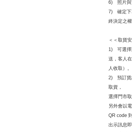
6)　照片
7)　確定
終決定之權
＜＜取貨安
1)　可選
送，客人在
人收取）。

2)　預訂貨
取貨，

選擇門市取
另外會以電
QR co
出示訊息即可