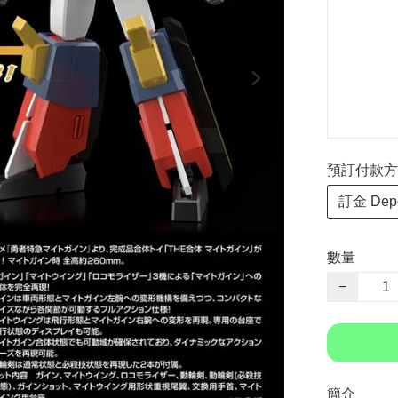
預訂付款方式 P
訂金 Depo
數量
−
簡介