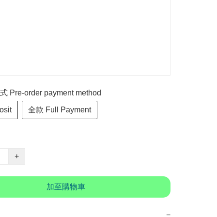
re-order payment method
sit
全款 Full Payment
+
加至購物車
−