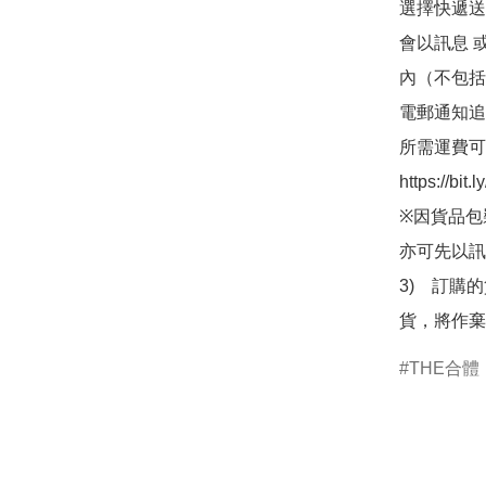
選擇快遞送
會以訊息 
內（不包括
電郵通知追
所需運費可
https://bit
※因貨品包
亦可先以訊
3)　訂購
貨，將作棄
THE合體