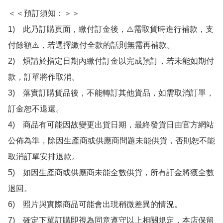
＜＜預訂須知：＞＞

1)　此乃訂購頁面，繳付訂金後，⚠️需取貨時進行補款，支
付餘額⚠️，若選擇繳付全款的話則無需再補款。

2)　煩請於指定日期內繳付訂金以完成預訂，若未能如期付
款，訂單將作取消。

3)　落實訂購貨品後，不能轉訂其他貨品，如需取消訂單，
訂金恕不退還。

4)　商品有可能因故變更出貨日期，最終發貨日由官方網站
公佈為準，除因生產商或供應商問題未能供貨，否則恕不能
取消訂單安排退款。

5)　如因生產商或供應商未能全數供貨，所有訂金將獲全數
退回。

6)　照片與實際商品可能會出現稍微差異的情況。

7)　確定下單訂購即視為同意遵守以上相關規定，本店保留