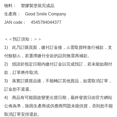
物料：　塑膠製塗裝完成品

生產商：　Good Smile Company

JAN code：　4545784044377

＜＜預訂須知：＞＞

1)　此乃訂購頁面，繳付訂金後，⚠️需取貨時進行補款，支
付餘額⚠️，若選擇繳付全款的話則無需再補款。

2)　煩請於指定日期內繳付訂金以完成預訂，若未能如期付
款，訂單將作取消。

3)　落實訂購貨品後，不能轉訂其他貨品，如需取消訂單，
訂金恕不退還。

4)　商品有可能因故變更出貨日期，最終發貨日由官方網站
公佈為準，除因生產商或供應商問題未能供貨，否則恕不能
取消訂單安排退款。
