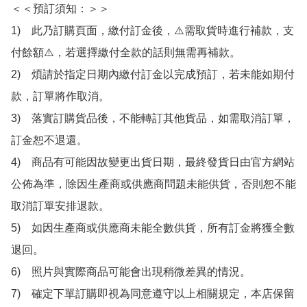
＜＜預訂須知：＞＞

1)　此乃訂購頁面，繳付訂金後，⚠️需取貨時進行補款，支
付餘額⚠️，若選擇繳付全款的話則無需再補款。

2)　煩請於指定日期內繳付訂金以完成預訂，若未能如期付
款，訂單將作取消。

3)　落實訂購貨品後，不能轉訂其他貨品，如需取消訂單，
訂金恕不退還。

4)　商品有可能因故變更出貨日期，最終發貨日由官方網站
公佈為準，除因生產商或供應商問題未能供貨，否則恕不能
取消訂單安排退款。

5)　如因生產商或供應商未能全數供貨，所有訂金將獲全數
退回。

6)　照片與實際商品可能會出現稍微差異的情況。

7)　確定下單訂購即視為同意遵守以上相關規定，本店保留