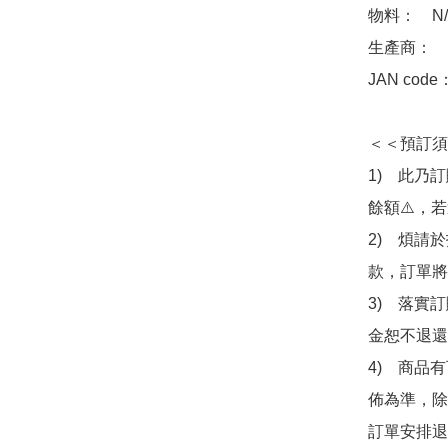
物料：　N/A
生產商：　Ba
JAN code
＜＜預訂須
1)　此乃
餘額⚠️，
2)　煩請
款，訂單將
3)　落實
金恕不退還
4)　商品
佈為準，除
訂單安排退