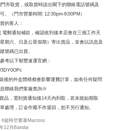
de 到門市取貨，或取貨時說出閣下的聯絡電話號碼及
。（門市營業時間: 12:30pm-9:00PM）

貨的客人：

或 電郵通知補款，確認收到後本店會在三個工作天
星期六、日及公眾假期）寄出貨品，並會以訊息及
蹤號碼已出貨。

參考以下順豐速運官網：

.ly/3DY0OPc

裝後的外盒體積都會影響運費計算，如有任何疑問
息聯絡我們客服查詢※

的貨品，需到貨通知後14天內到取，若未能如期取
單處理，訂金作廢不作退回，恕不另行通知。
超時空要塞Macross
年12月Bandai