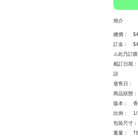
簡介
總價：　$45
訂金：　$45
⚠️此乃訂
截訂日期：
諒

發售日：　2
商品狀態：
版本：　香
比例：　1/1
包裝尺寸：　
重量：　TB