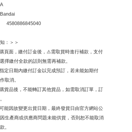


ndai

：　4580886845040

知：＞＞

訂購頁面，繳付訂金後，⚠️需取貨時進行補款，支付
若選擇繳付全款的話則無需再補款。

於指定日期內繳付訂金以完成預訂，若未能如期付
作取消。

訂購貨品後，不能轉訂其他貨品，如需取消訂單，訂
。

有可能因故變更出貨日期，最終發貨日由官方網站公
因生產商或供應商問題未能供貨，否則恕不能取消
款。
