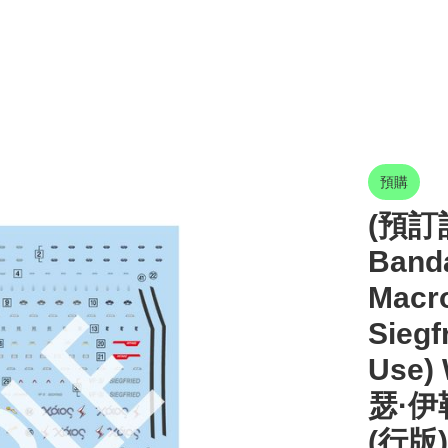
預購
(預訂訂
Band
Macro
Siegf
Use)
瑟·伊
(行版)