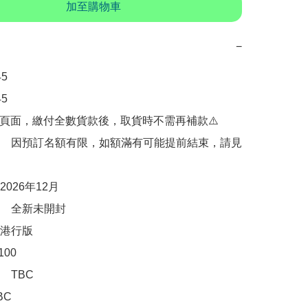
加至購物車
−




購頁面，繳付全數貨款後，取貨時不需再補款⚠️

　因預訂名額有限，如額滿有可能提前結束，請見
026年12月

　全新未開封

港行版

00

TBC

C
