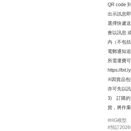
QR co
出示訊息即可
選擇快遞送
會以訊息 
內（不包括
電郵通知追
所需運費可
https://bit
※因貨品包
亦可先以訊
3)　訂購
貨，將作棄
HG模型
預訂2026