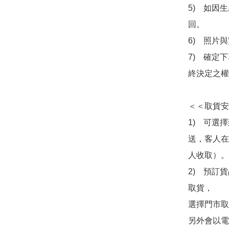
5)　如因
回。

6)　照片
7)　確定
終決定之權
＜＜取貨安
1)　可選
送，客人在
人收取）。

2)　預訂貨
取貨，

選擇門市取
另外會以電