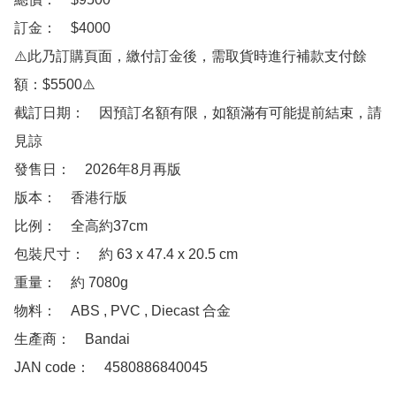
訂金：　$4000

⚠️此乃訂購頁面，繳付訂金後，需取貨時進行補款支付餘
額：$5500⚠️

截訂日期：　因預訂名額有限，如額滿有可能提前結束，請
見諒

發售日：　2026年8月再版

版本：　香港行版

比例：　全高約37cm

包裝尺寸：　約 63 x 47.4 x 20.5 cm

重量：　約 7080g

物料：　ABS , PVC , Diecast 合金

生產商：　Bandai

JAN code：　4580886840045
