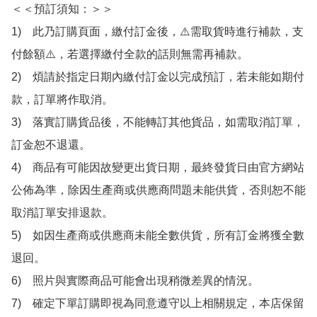
＜＜預訂須知：＞＞

1)　此乃訂購頁面，繳付訂金後，⚠️需取貨時進行補款，支
付餘額⚠️，若選擇繳付全款的話則無需再補款。

2)　煩請於指定日期內繳付訂金以完成預訂，若未能如期付
款，訂單將作取消。

3)　落實訂購貨品後，不能轉訂其他貨品，如需取消訂單，
訂金恕不退還。

4)　商品有可能因故變更出貨日期，最終發貨日由官方網站
公佈為準，除因生產商或供應商問題未能供貨，否則恕不能
取消訂單安排退款。

5)　如因生產商或供應商未能全數供貨，所有訂金將獲全數
退回。

6)　照片與實際商品可能會出現稍微差異的情況。

7)　確定下單訂購即視為同意遵守以上相關規定，本店保留