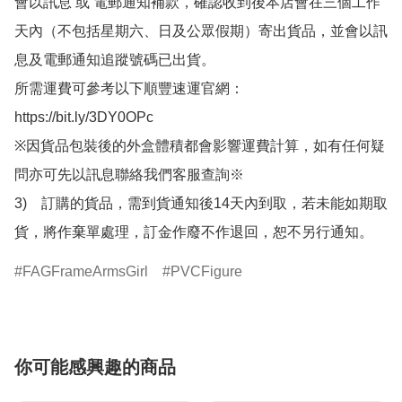
會以訊息 或 電郵通知補款，確認收到後本店會在三個工作
天內（不包括星期六、日及公眾假期）寄出貨品，並會以訊
息及電郵通知追蹤號碼已出貨。

所需運費可參考以下順豐速運官網：

https://bit.ly/3DY0OPc

※因貨品包裝後的外盒體積都會影響運費計算，如有任何疑
問亦可先以訊息聯絡我們客服查詢※

3)　訂購的貨品，需到貨通知後14天內到取，若未能如期取
貨，將作棄單處理，訂金作廢不作退回，恕不另行通知。
FAGFrameArmsGirl
PVCFigure
你可能感興趣的商品