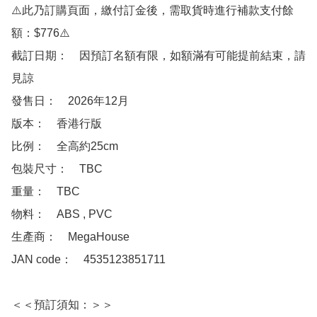
⚠️此乃訂購頁面，繳付訂金後，需取貨時進行補款支付餘
額：$776⚠️

截訂日期：　因預訂名額有限，如額滿有可能提前結束，請
見諒

發售日：　2026年12月

版本：　香港行版

比例：　全高約25cm

包裝尺寸：　TBC

重量：　TBC

物料：　ABS , PVC

生產商：　MegaHouse

JAN code：　4535123851711

＜＜預訂須知：＞＞
