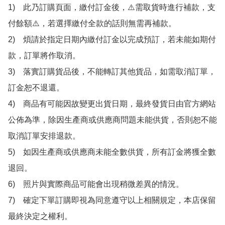
1)　此乃訂購頁面，繳付訂金後，⚠️需取貨時進行補款，支
付餘額⚠️，若選擇繳付全款的話則無需再補款。

2)　煩請於指定日期內繳付訂金以完成預訂，若未能如期付
款，訂單將作取消。

3)　落實訂購貨品後，不能轉訂其他貨品，如需取消訂單，
訂金恕不退還。

4)　商品有可能因故變更出貨日期，最終發貨日由官方網站
公佈為準，除因生產商或供應商問題未能供貨，否則恕不能
取消訂單安排退款。

5)　如因生產商或供應商未能全數供貨，所有訂金將獲全數
退回。

6)　照片與實際商品可能會出現稍微差異的情況。

7)　確定下單訂購即視為同意遵守以上相關規定，本店保留
最終決定之權利。
