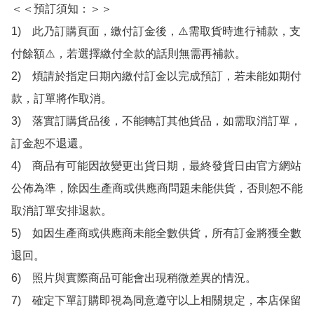
＜＜預訂須知：＞＞

1)　此乃訂購頁面，繳付訂金後，⚠️需取貨時進行補款，支
付餘額⚠️，若選擇繳付全款的話則無需再補款。

2)　煩請於指定日期內繳付訂金以完成預訂，若未能如期付
款，訂單將作取消。

3)　落實訂購貨品後，不能轉訂其他貨品，如需取消訂單，
訂金恕不退還。

4)　商品有可能因故變更出貨日期，最終發貨日由官方網站
公佈為準，除因生產商或供應商問題未能供貨，否則恕不能
取消訂單安排退款。

5)　如因生產商或供應商未能全數供貨，所有訂金將獲全數
退回。

6)　照片與實際商品可能會出現稍微差異的情況。

7)　確定下單訂購即視為同意遵守以上相關規定，本店保留