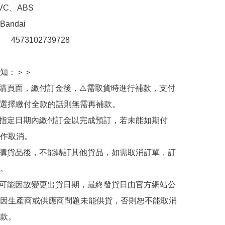
C、ABS

ndai

：　4573102739728 

知：＞＞

訂購頁面，繳付訂金後，⚠️需取貨時進行補款，支付
若選擇繳付全款的話則無需再補款。

於指定日期內繳付訂金以完成預訂，若未能如期付
作取消。

訂購貨品後，不能轉訂其他貨品，如需取消訂單，訂
。

有可能因故變更出貨日期，最終發貨日由官方網站公
因生產商或供應商問題未能供貨，否則恕不能取消
款。
