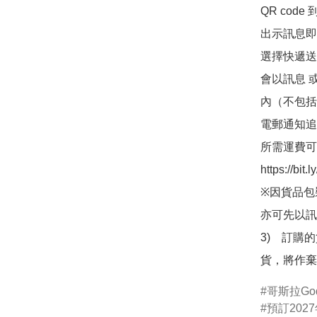
QR co
出示訊息即可
選擇快遞送
會以訊息 
內（不包括
電郵通知追
所需運費可
https://bit
※因貨品包
亦可先以訊
3)　訂購
貨，將作棄
哥斯拉Godz
預訂2027