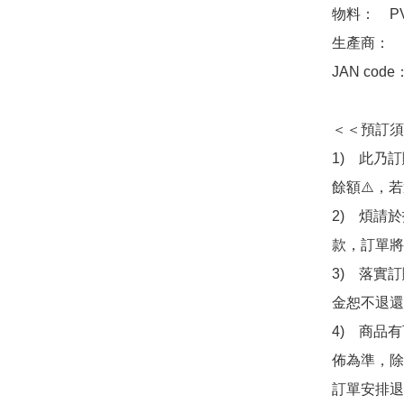
物料：　PV
生產商：　Ba
JAN code
＜＜預訂須
1)　此乃
餘額⚠️，
2)　煩請
款，訂單將
3)　落實
金恕不退還
4)　商品
佈為準，除
訂單安排退