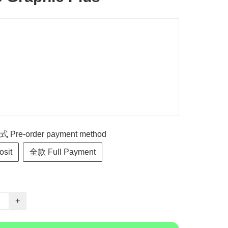
re-order payment method
sit
全款 Full Payment
+