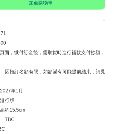
加至購物車
−
1

0

購頁面，繳付訂金後，需取貨時進行補款支付餘額：
　因預訂名額有限，如額滿有可能提前結束，請見
027年1月

行版 

約15.5cm

TBC

C
