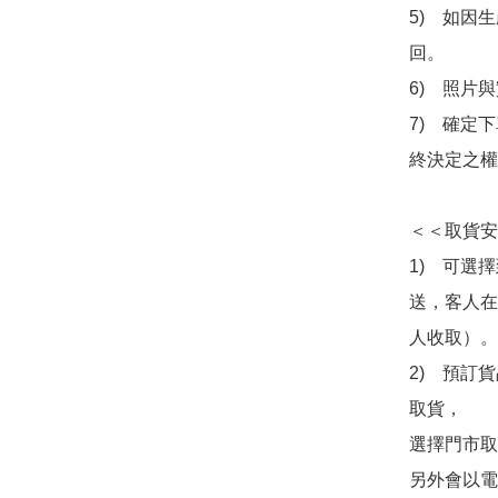
5)　如因
回。

6)　照片
7)　確定
終決定之權
＜＜取貨安
1)　可選
送，客人在
人收取）。

2)　預訂貨
取貨，

選擇門市取
另外會以電