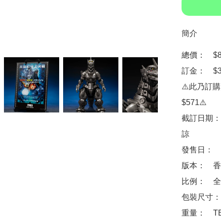
簡介
總價：　$87
訂金：　$30
⚠️此乃訂
$571⚠️

截訂日期：
諒

發售日：　2
版本：　香港
比例：　全高
包裝尺寸：　
重量：　TB