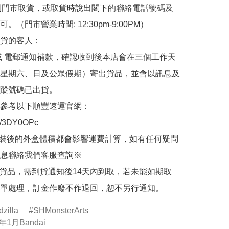
de 到門市取貨，或取貨時說出閣下的聯絡電話號碼及
。（門市營業時間: 12:30pm-9:00PM）

貨的客人：

或 電郵通知補款，確認收到後本店會在三個工作天
星期六、日及公眾假期）寄出貨品，並會以訊息及
蹤號碼已出貨。

參考以下順豐速運官網：

.ly/3DY0OPc

裝後的外盒體積都會影響運費計算，如有任何疑問
息聯絡我們客服查詢※

的貨品，需到貨通知後14天內到取，若未能如期取
單處理，訂金作廢不作退回，恕不另行通知。
illa
SHMonsterArts
年1月Bandai