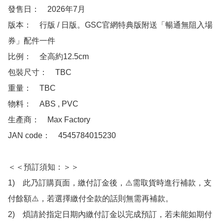
發售日：　2026年7月

版本：　行版 / 日版。GSC官網特典版附送「暢通無阻入場
券」配件一件

比例：　全高約12.5cm

包裝尺寸：　TBC

重量：　TBC

物料：　ABS , PVC 

生產商：　Max Factory

JAN code：　4545784015230

＜＜預訂須知：＞＞

1)　此乃訂購頁面，繳付訂金後，⚠️需取貨時進行補款，支
付餘額⚠️，若選擇繳付全款的話則無需再補款。

2)　煩請於指定日期內繳付訂金以完成預訂，若未能如期付