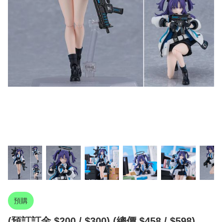
預購
(預訂訂金 $200 / $300) (總價 $458 / $598)