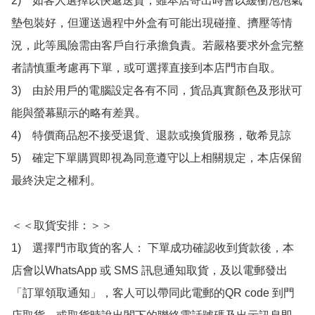
2)　如客人選擇以快遞送貨，雖本店寄出時會以緩衝泡泡氣
墊包裝好，但運送過程中外盒有可能出現碰撞、擠壓等情
況，此等風險需由客戶自行承擔負責。若嚴格要求外盒完整
者請慎重考慮再下單，或可選擇直接到本店門市自取。

3)　由於用戶的電腦設定各有不同，貨品真實顏色及形狀可
能與螢幕顯示的略有差異。

4)　特價商品恕不接受退貨、退款或換貨服務，敬希見諒

5)　確定下單購買即視為同意遵守以上相關規定，本店保留
最終決定之權利。

＜＜取貨安排：＞＞

1)　選擇門市取貨的客人： 下單成功確認收到貨款後，本
店會以WhatsApp 或 SMS 訊息通知取貨，及以電郵發出
「訂單領取通知」，客人可以帶同此電郵的QR code 到門