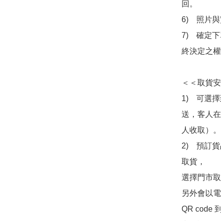
回。

6)　照片
7)　確定
終決定之權
＜＜取貨安
1)　可選
送，客人在
人收取）。

2)　預訂貨
取貨，

選擇門市取
另外會以電
QR co