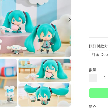
預訂付款方式 P
訂金 Depo
數量
−
簡介