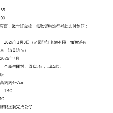
5

00　

購頁面，繳付訂金後，需取貨時進行補款支付餘額：
　2026年1月8日（※因預訂名額有限，如額滿有
束，請見諒※）

026年7月

　全新未開封。原盒5個，1套5款。

版

約約4~7cm

TBC

C

膠製塗裝完成公仔
