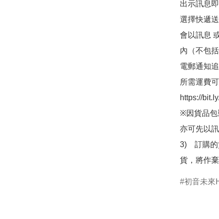
出示訊息即可
選擇快遞送
會以訊息 
內（不包括
電郵通知追
所需運費可
https://bit
※因貨品包
亦可先以訊
3)　訂購
貨，將作棄
初音未來Ha