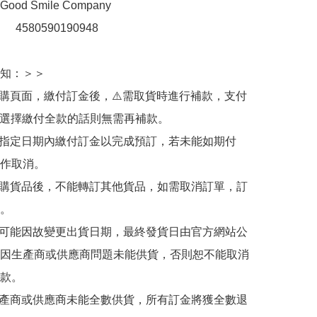
d Smile Company

：　4580590190948

知：＞＞

訂購頁面，繳付訂金後，⚠️需取貨時進行補款，支付
若選擇繳付全款的話則無需再補款。

於指定日期內繳付訂金以完成預訂，若未能如期付
作取消。

訂購貨品後，不能轉訂其他貨品，如需取消訂單，訂
。

有可能因故變更出貨日期，最終發貨日由官方網站公
因生產商或供應商問題未能供貨，否則恕不能取消
款。

生產商或供應商未能全數供貨，所有訂金將獲全數退