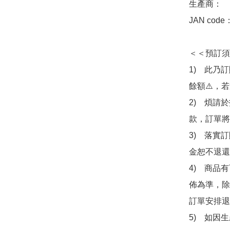
生產商：　Goo
JAN code
＜＜預訂須
1)　此乃
餘額⚠️，
2)　煩請
款，訂單將
3)　落實
金恕不退還
4)　商品
佈為準，除
訂單安排退
5)　如因