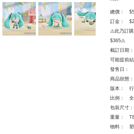
總價：　$56
訂金：　$2
⚠️此乃訂
$365⚠️

截訂日期：
可能提前結
發售日：　2
商品狀態：
版本：　行
比例：　全高
包裝尺寸：　
重量：　TB
物料：　塑