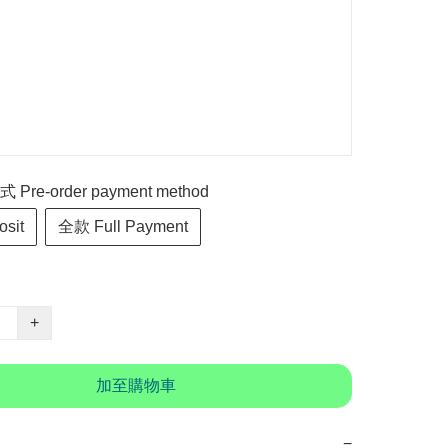
re-order payment method
sit
全款 Full Payment
+
加至購物車
−