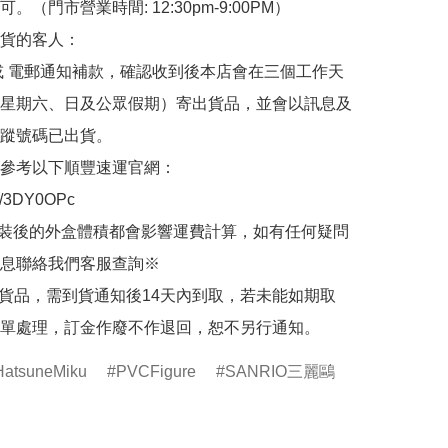
。（門市營業時間: 12:30pm-9:00PM）

貨的客人：

或 電郵通知補款，確認收到後本店會在三個工作天
星期六、日及公眾假期）寄出貨品，並會以訊息及
蹤號碼已出貨。

參考以下順豐速運官網：

.ly/3DY0OPc

裝後的外盒體積都會影響運費計算，如有任何疑問
息聯絡我們客服查詢※

的貨品，需到貨通知後14天內到取，若未能如期取
單處理，訂金作廢不作退回，恕不另行通知。
tsuneMiku
PVCFigure
SANRIO三麗鷗