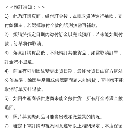
＜＜預訂須知：＞＞

1)　此乃訂購頁面，繳付訂金後，⚠️需取貨時進行補款，支
付餘額⚠️，若選擇繳付全款的話則無需再補款。

2)　煩請於指定日期內繳付訂金以完成預訂，若未能如期付
款，訂單將作取消。

3)　落實訂購貨品後，不能轉訂其他貨品，如需取消訂單，
訂金恕不退還。

4)　商品有可能因故變更出貨日期，最終發貨日由官方網站
公佈為準，除因生產商或供應商問題未能供貨，否則恕不能
取消訂單安排退款。

5)　如因生產商或供應商未能全數供貨，所有訂金將獲全數
退回。

6)　照片與實際商品可能會出現稍微差異的情況。

7)　確定下單訂購即視為同意遵守以上相關規定，本店保留